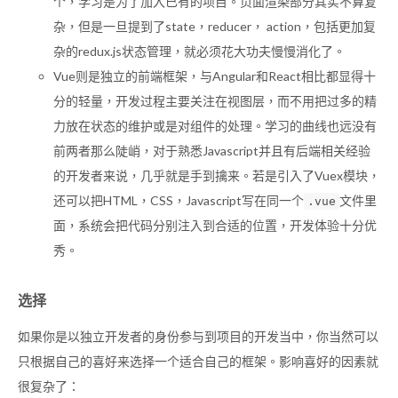
个，学习是为了加入已有的项目。页面渲染部分其实不算复
杂，但是一旦提到了state，reducer， action，包括更加复
杂的redux.js状态管理，就必须花大功夫慢慢消化了。
Vue则是独立的前端框架，与Angular和React相比都显得十
分的轻量，开发过程主要关注在视图层，而不用把过多的精
力放在状态的维护或是对组件的处理。学习的曲线也远没有
前两者那么陡峭，对于熟悉Javascript并且有后端相关经验
的开发者来说，几乎就是手到擒来。若是引入了Vuex模块，
还可以把HTML，CSS，Javascript写在同一个
文件里
.vue
面，系统会把代码分别注入到合适的位置，开发体验十分优
秀。
选择
如果你是以独立开发者的身份参与到项目的开发当中，你当然可以
只根据自己的喜好来选择一个适合自己的框架。影响喜好的因素就
很复杂了：