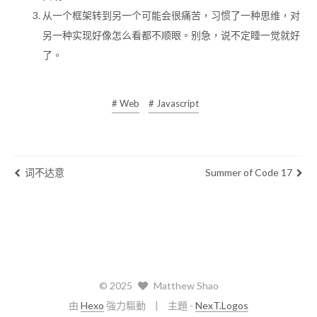
从一个框架转到另一个可能会很痛苦，习惯了一种思维，对
另一种实现好像怎么看都不顺眼。别急，说不定睡一觉就好
了。
# Web
# Javascript
词不达意
Summer of Code 17
©
2025
Matthew Shao
由
Hexo
強力驅動
主題 -
NexT.Logos