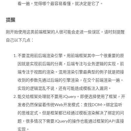
看一遍，觉得哪个最容易看懂，就决定是它了。
提醒
刚开始使用这类前端框架的人很可能会走进一些误区，请时刻提醒
自己以下几点：
不要混用前后端渲染引擎。用前端框架其中一个很重要的原
因就是实现前后端的分离，后端专注与业务逻辑的实现，前
端专注于视图的渲染。混用渲染引擎最典型的例子就是把接
收到的参数先通过后端的引擎渲染，在交个前端渲染一遍。
实现的逻辑混乱不说，还有可能造成模板注入漏洞。
能交给框架处理就不要用JQuery。即便选择使用了框架，开
发者仍然保留着传统Web开发模式：查找DOM->绑定监听
的思维定式。但是框架都已经通过模板渲染解决了绑定的问
题，很多情况下需要JQuery的操作也能通过框架的API直接
实现。