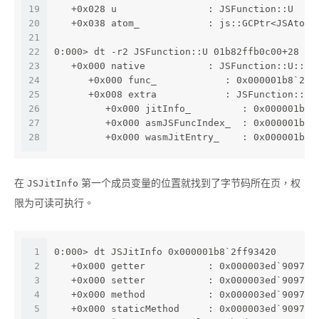
19
   +0x028 u                : JSFunction::U
20
   +0x038 atom_            : js::GCPtr<JSAtom 
21
22
0:000> dt -r2 JSFunction::U 01b82ffb0c00+28
23
   +0x000 native           : JSFunction::U::<u
24
      +0x000 func_            : 0x000001b8`2ff
25
      +0x008 extra            : JSFunction::U:
26
         +0x000 jitInfo_         : 0x000001b8`
27
         +0x000 asmJSFuncIndex_  : 0x000001b8`
28
         +0x000 wasmJitEntry_    : 0x000001b8`
在
第一个成员变量的位置就找到了字节码所在页，权
JSJitInfo
限为可读可执行。
1
0:000> dt JSJitInfo 0x000001b8`2ff93420
2
   +0x000 getter           : 0x000003ed`90971b
3
   +0x000 setter           : 0x000003ed`90971b
4
   +0x000 method           : 0x000003ed`90971b
5
   +0x000 staticMethod     : 0x000003ed`90971b