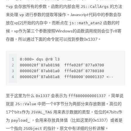
会存放所有的参数，函数的内部会用
的方法
*vp
JS::CallArgs
来处理
进行参数的提取等操作。Javascript代码中的参数会存
vp
放在vp[2]开始的内存中。而断点在
函数的时
js::math_atan2
候，vp作为第三个参数按照Windows的函数调用规则会位于r8寄
存器，所以通过下面的命令就可以找到参数0x1337。
1
0:000> dqs @r8 l3
2
0000028f`87ab8198  fffe028f`877a9700
3
0000028f`87ab81a0  fffe028f`87780180
4
0000028f`87ab81a8  fff88000`00001337 <--
至于这里为什么
会表示为
，简单说
0x1337
fff8800000001337
就是
中把一个8字节分为两部分来存放数据。高位的
JS::Value
17个bits作为
用来表示数据的类型，低位的47bits作
JSVAL_TAG
为
，会用来存放具体值（比如这里的0x1337）或者是
payload_
一个指向
的指针。原文中有详细的分析讲解。
JSObject