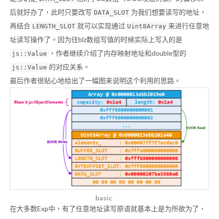
后就好办了，此时只要改写
为我们想要读写的地址，
DATA_SLOT
再结合
就可以实现通过
来进行任意地
LENGTH_SLOT
Uint8Array
址读写操作了。因为往blz数组写值的时候实际上写入的是
，作者继续介绍了内存映射地址和double型的
js::Value
的对应关系。
js::Value
最后作者很贴心地给出了一幅图来说明这个利用的思路。
basic
在大多数Exp中，有了任意地址读写原语就基本上是为所欲为了，