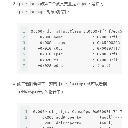
的第三个成员变量是
，是指向
js::Class
cOps
对象的指针。
js::ClassOps
1
0:000> dt js!js::Class 0x00007ff7`f7edc510
2
   +0x000 name             : 0x00007ff7`f7
3
   +0x008 flags            : 0x65200303
4
   +0x010 cOps             : 0x00007ff7`f7
5
   +0x018 spec             : 0x00007ff7`f7
6
   +0x020 ext              : 0x00007ff7`f7
7
   +0x028 oOps             : (null)
终于看到希望了，观察
就可以看到
js::ClassOps
的指针了。
addProperty
1
0:000> dt js!js::ClassOps 0x00007ff7`f7ed
2
   +0x000 addProperty      : (null) <--
3
   +0x008 delProperty      : (null) 