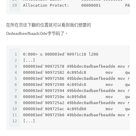
29
Allocation Protect:     00000001          PAGE
在所在页往下翻的位置就可以看到我们想要的
0xdeadbeefbaadc0de字节码了。
1
0:000> u 000003ed`90971c18 l200
2
[...]
3
000003ed`90972578 49bbdec0adbaefbeadde mov r11
4
000003ed`90972582 4c895dc8        mov     qwor
5
000003ed`90972586 49bbdec0adbaefbeadde mov r11
6
000003ed`90972590 4c895dc0        mov     qwor
7
000003ed`90972594 49bbdec0adbaefbeadde mov r11
8
000003ed`9097259e 4c895db8        mov     qwor
9
000003ed`909725a2 49bbdec0adbaefbeadde mov r11
10
000003ed`909725ac 4c895db0        mov     qwor
11
000003ed`909725b0 49bbdec0adbaefbeadde mov r11
12
[...]