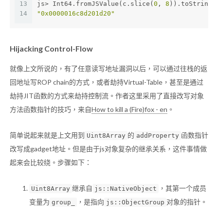
13
js> Int64.fromJSValue(c.slice(
0
, 
8
)).toString(
14
"0x0000016c8d201d20"
Hijacking Control-Flow
就像上文所说的，有了任意读写地址漏洞以后，可以通过往栈的返
回地址写ROP chain的方式，或者劫持Virtual-Table，甚至是通过
劫持JIT函数的方式来劫持控制流。作者这里采用了直接改写对象
方法函数指针的技巧，来自
How to kill a (Fire)fox - en
。
简单说起来就是上文用到
的
函数指针
Uint8Array
addProperty
改写成gadget地址。但是由于js对象复杂的继承关系，这件事情做
起来会比较绕。步骤如下：
继承自
，其第一个成员
Uint8Array
js::NativeObject
变量为
，是指向
对象的指针。
group_
js::ObjectGroup