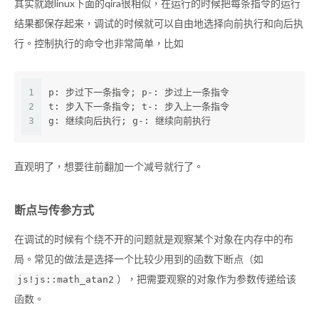
其实就跟linux下面的qira很相似，在运行的时候把每条指令的运行
结果都保存起来，调试的时候就可以自由地选择向前执行和向后执
行。控制执行的命令也非常简单，比如
1
p: 步过下一条指令; p-: 步过上一条指令
2
t: 步入下一条指令; t-: 步入上一条指令
3
g: 继续向后执行; g-: 继续向前执行
直观明了，想要往前翻加一个减号就行了。
断点与传参方式
在调试的时候有个绕不开的问题就是观察某个对象在内存中的布
局。常见的做法是选择一个比较少用到的函数下断点（如
），把需要观察的对象作为参数传递给该
js!js::math_atan2
函数。