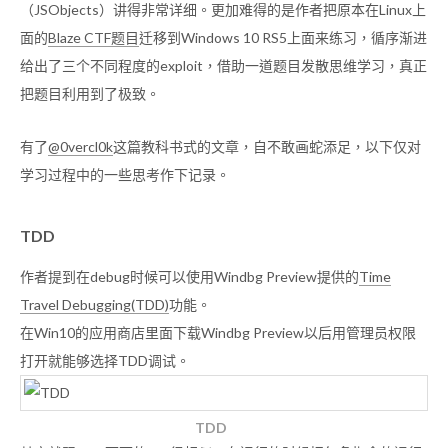
（JSObjects）讲得非常详细。更加难得的是作者把原本在Linux上
面的
Blaze CTF题目
迁移到Windows 10 RS5上面来练习，循序渐进
给出了三个不同程度的exploit，借助一道题目发散思维学习，真正
把题目利用到了极致。
有了
@0vercl0k
这篇教科书式的文章，自不敢画蛇添足，以下仅对
学习过程中的一些思考作下记录。
TDD
作者提到在debug时候可以使用Windbg Preview提供的
Time
Travel Debugging(TDD)
功能。
在Win10的应用商店里面下载Windbg Preview以后用管理员权限
打开就能够选择TDD调试。
TDD