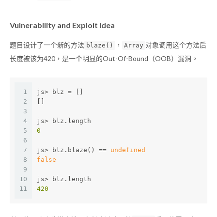
Vulnerability and Exploit idea
题目设计了一个新的方法
，
对象调用这个方法后
blaze()
Array
长度被该为420，是一个明显的Out-Of-Bound（OOB）漏洞。
1
js> blz = []
2
[]
3
4
js> blz.length
5
0
6
7
js> blz.blaze() == 
undefined
8
false
9
10
js> blz.length
11
420