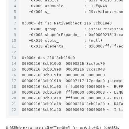
3
   +0x000 asBits_          : 0xfffe0216`3cb019
4
   +0x000 asDouble_        : -1.#QNAN 
5
   +0x000 s_               : JS::Value::<unnam
6
7
0:000> dt js::NativeObject 216`3cb019e0
8
   +0x000 group_           : js::GCPtr<js::Obj
9
   +0x008 shapeOrExpando_  : 0x00000216`3ccac9
10
   +0x010 slots_           : (null) 
11
   +0x018 elements_        : 0x00007ff7`f7ecda
12
13
0:000> dqs 216`3cb019e0
14
00000216`3cb019e0  00000216`3cc7ac70
15
00000216`3cb019e8  00000216`3ccac948
16
00000216`3cb019f0  00000000`00000000
17
00000216`3cb019f8  00007ff7`f7ecdac0 js!emptyE
18
00000216`3cb01a00  fffa0000`00000000 <- BUFFER
19
00000216`3cb01a08  fff88000`00000008 <- LENGTH
20
00000216`3cb01a10  fff88000`00000000 <- BYTEOF
21
00000216`3cb01a18  00000216`3cb01a20 <- DATA_S
22
00000216`3cb01a20  00000000`00000000 <- Inline
能够确定
相对于blz数组（OOB攻击对象）的偏移以
DATA_SLOT