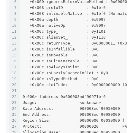
6
   +0x000 ignoresReturnValueMethod : 0x000003e
7
   +0x008 protoID          : 0x1bf0
8
   +0x008 inlinableNative  : 0x1bf0 (No matchi
9
   +0x00a depth            : 0x9097
10
   +0x00a nativeOp         : 0x9097
11
   +0x00c type_            : 0y1101
12
   +0x00c aliasSet_        : 0y1110
13
   +0x00c returnType_      : 0y00000011 (0x3)
14
   +0x00c isInfallible     : 0y0
15
   +0x00c isMovable        : 0y0
16
   +0x00c isEliminatable   : 0y0
17
   +0x00c isAlwaysInSlot   : 0y0
18
   +0x00c isLazilyCachedInSlot : 0y0
19
   +0x00c isTypedMethod    : 0y0
20
   +0x00c slotIndex        : 0y0000000000 (0)
21
22
0:000> !address 0x000003ed`90971bf0
23
Usage:                  <unknown>
24
Base Address:           000003ed`90950000
25
End Address:            000003ed`90980000
26
Region Size:            00000000`00030000 ( 19
27
Protect:                00000020          PAGE
28
Allocation Base:        000003ed`90950000