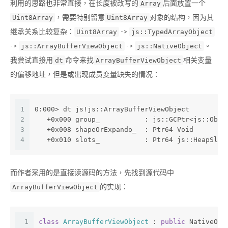
利用的思路也非常直接，在长度被改写的
后面放置一个
Array
，需要特别留意
对象的结构，因为其
Uint8Array
Uint8Array
继承关系比较复杂：
->
Uint8Array
js::TypedArrayObject
->
->
。
js::ArrayBufferViewObject
js::NativeObject
我尝试直接用
命令来找
相关变量
dt
ArrayBufferViewObject
的偏移地址，但是或出现成员变量缺失的情况：
1
0:000> dt js!js::ArrayBufferViewObject
2
   +0x000 group_           : js::GCPtr<js::Obje
3
   +0x008 shapeOrExpando_  : Ptr64 Void
4
   +0x010 slots_           : Ptr64 js::HeapSlot
而作者采用的是直接读源码的方法，先找到源代码中
的实现：
ArrayBufferViewObject
1
class
ArrayBufferViewObject
 :
public
 NativeObj