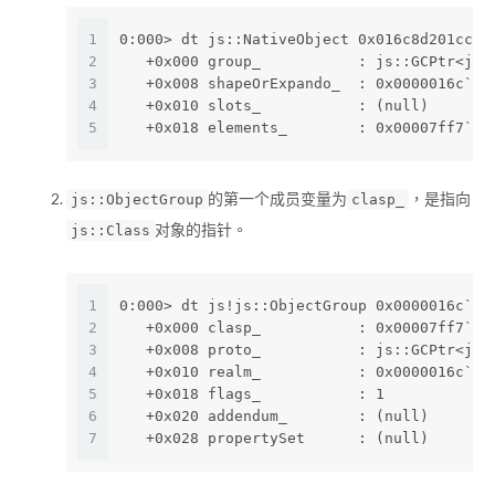
1
0:000> dt js::NativeObject 0x016c8d201cc0
2
   +0x000 group_           : js::GCPtr<js:
3
   +0x008 shapeOrExpando_  : 0x0000016c`8d
4
   +0x010 slots_           : (null) 
5
   +0x018 elements_        : 0x00007ff7`f7
的第一个成员变量为
，是指向
js::ObjectGroup
clasp_
对象的指针。
js::Class
1
0:000> dt js!js::ObjectGroup 0x0000016c`8d
2
   +0x000 clasp_           : 0x00007ff7`f7
3
   +0x008 proto_           : js::GCPtr<js:
4
   +0x010 realm_           : 0x0000016c`8d
5
   +0x018 flags_           : 1
6
   +0x020 addendum_        : (null) 
7
   +0x028 propertySet      : (null)