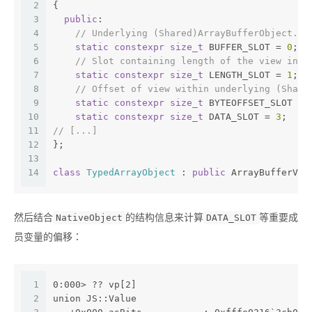
2
{
3
public
:
4
// Underlying (Shared)ArrayBufferObject.
5
static
constexpr
size_t
 BUFFER_SLOT = 
0
;
6
// Slot containing length of the view in n
7
static
constexpr
size_t
 LENGTH_SLOT = 
1
;
8
// Offset of view within underlying (Share
9
static
constexpr
size_t
 BYTEOFFSET_SLOT = 
10
static
constexpr
size_t
 DATA_SLOT = 
3
;
11
// [...]
12
};
13
14
class
TypedArrayObject
 :
public
 ArrayBufferVie
然后结合
的结构信息来计算
等重要成
NativeObject
DATA_SLOT
员变量的偏移：
1
0:000> ?? vp[2]
2
union JS::Value