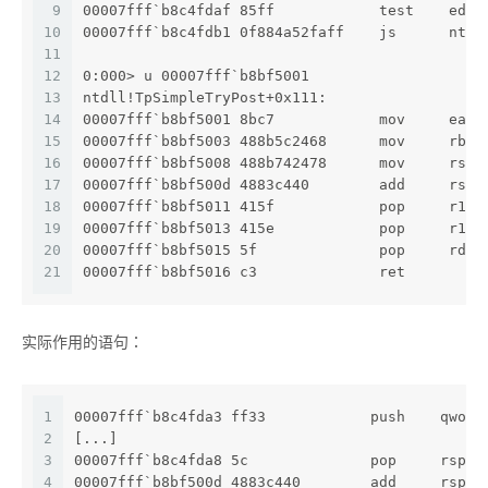
9
00007fff`b8c4fdaf 85ff            test    edi,
10
00007fff`b8c4fdb1 0f884a52faff    js      ntdl
11
12
0:000> u 00007fff`b8bf5001
13
ntdll!TpSimpleTryPost+0x111:
14
00007fff`b8bf5001 8bc7            mov     eax,
15
00007fff`b8bf5003 488b5c2468      mov     rbx,
16
00007fff`b8bf5008 488b742478      mov     rsi,
17
00007fff`b8bf500d 4883c440        add     rsp,
18
00007fff`b8bf5011 415f            pop     r15
19
00007fff`b8bf5013 415e            pop     r14
20
00007fff`b8bf5015 5f              pop     rdi
21
00007fff`b8bf5016 c3              ret
实际作用的语句：
1
00007fff`b8c4fda3 ff33            push    qword
2
[...]
3
00007fff`b8c4fda8 5c              pop     rsp
4
00007fff`b8bf500d 4883c440        add     rsp,4