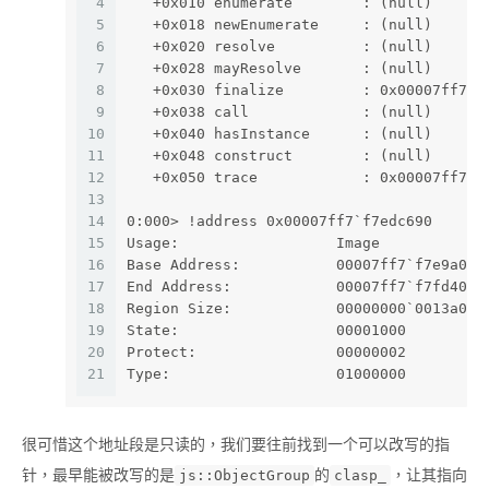
4
   +0x010 enumerate        : (null) 
5
   +0x018 newEnumerate     : (null) 
6
   +0x020 resolve          : (null) 
7
   +0x028 mayResolve       : (null) 
8
   +0x030 finalize         : 0x00007ff7`f
9
   +0x038 call             : (null) 
10
   +0x040 hasInstance      : (null) 
11
   +0x048 construct        : (null) 
12
   +0x050 trace            : 0x00007ff7`f
13
14
0:000> !address 0x00007ff7`f7edc690
15
Usage:                  Image
16
Base Address:           00007ff7`f7e9a000
17
End Address:            00007ff7`f7fd4000
18
Region Size:            00000000`0013a000
19
State:                  00001000         
20
Protect:                00000002         
21
Type:                   01000000         
很可惜这个地址段是只读的，我们要往前找到一个可以改写的指
针，最早能被改写的是
的
，让其指向
js::ObjectGroup
clasp_