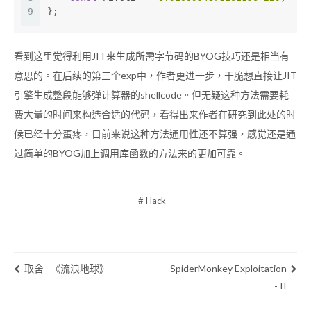
9
};
看到这里觉得利用JIT来生成所需字节码的BYOG技巧还是相当有
意思的。在后续的第三个exp中，作者更进一步，干脆想直接让JIT
引擎生成整段能够弹计算器的shellcode。但无疑这种方法需要耗
费大量的时间来构造合适的代码，看得出来作者在研究到此处的时
候已经十分蛋疼，目前来说这种方法通用性还不算强，感觉还是通
过简单的BYOG加上调用库函数的方法来的更加可靠。
# Hack
取舍--《流浪地球》
SpiderMonkey Exploitation
- II