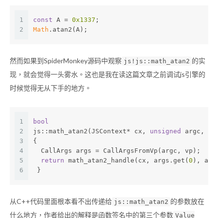
1
const
 A = 
0x1337
;
2
Math
.atan2(A);
然而如果到SpiderMonkey源码中观察
的实
js!js::math_atan2
现，就会觉得一头雾水。这也是我在读这篇文章之前调试js引擎的
时候觉得无从下手的地方。
1
bool
2
js::math_atan2(JSContext* cx, 
unsigned
 argc, Va
3
{
4
  CallArgs args = CallArgsFromVp(argc, vp);
5
return
 math_atan2_handle(cx, args.get(
0
), arg
6
 }
从C++代码里面根本看不出传递给
的参数放在
js::math_atan2
什么地方，作者给出的解释是函数签名中的第三个参数
Value