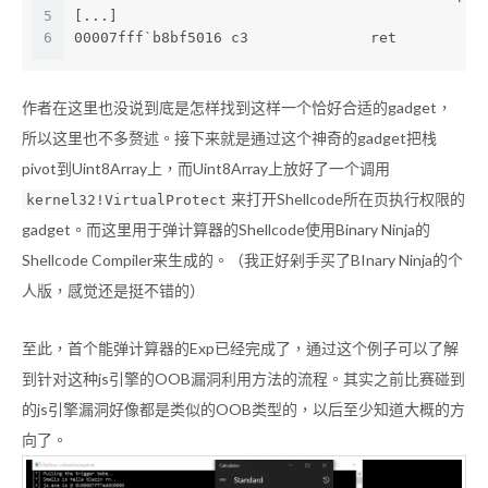
5
[...]
6
00007fff`b8bf5016 c3              ret
作者在这里也没说到底是怎样找到这样一个恰好合适的gadget，
所以这里也不多赘述。接下来就是通过这个神奇的gadget把栈
pivot到Uint8Array上，而Uint8Array上放好了一个调用
来打开Shellcode所在页执行权限的
kernel32!VirtualProtect
gadget。而这里用于弹计算器的Shellcode使用Binary Ninja的
Shellcode Compiler来生成的。（我正好剁手买了BInary Ninja的个
人版，感觉还是挺不错的）
至此，首个能弹计算器的Exp已经完成了，通过这个例子可以了解
到针对这种js引擎的OOB漏洞利用方法的流程。其实之前比赛碰到
的js引擎漏洞好像都是类似的OOB类型的，以后至少知道大概的方
向了。