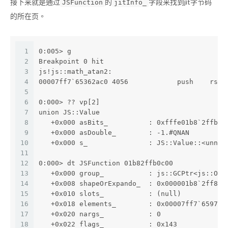
接下来就是通过
的
字段来找到jit字节码
JSFunction
jitInfo_
的所在页。
1
0:005> g
2
Breakpoint 0 hit
3
js!js::math_atan2:
4
00007ff7`65362ac0 4056            push    rsi
5
6
0:000> ?? vp[2]
7
union JS::Value
8
   +0x000 asBits_          : 0xfffe01b8`2ffb0c
9
   +0x000 asDouble_        : -1.#QNAN 
10
   +0x000 s_               : JS::Value::<unnam
11
12
0:000> dt JSFunction 01b82ffb0c00
13
   +0x000 group_           : js::GCPtr<js::Obj
14
   +0x008 shapeOrExpando_  : 0x000001b8`2ff8c2
15
   +0x010 slots_           : (null) 
16
   +0x018 elements_        : 0x00007ff7`6597d2
17
   +0x020 nargs_           : 0
18
   +0x022 flags_           : 0x143