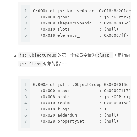
1
0:000> dt js::NativeObject 0x016c8d201cc0
2
   +0x000 group_           : js::GCPtr<js:
3
   +0x008 shapeOrExpando_  : 0x0000016c`8d
4
   +0x010 slots_           : (null) 
5
   +0x018 elements_        : 0x00007ff7`f7
的第一个成员变量为
，是指向
js::ObjectGroup
clasp_
对象的指针。
js::Class
1
0:000> dt js!js::ObjectGroup 0x0000016c`8d
2
   +0x000 clasp_           : 0x00007ff7`f7
3
   +0x008 proto_           : js::GCPtr<js:
4
   +0x010 realm_           : 0x0000016c`8d
5
   +0x018 flags_           : 1
6
   +0x020 addendum_        : (null) 
7
   +0x028 propertySet      : (null)