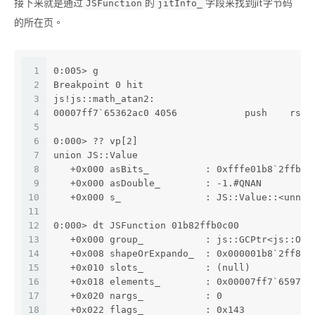
接下来就是通过
的
字段来找到jit字节码
JSFunction
jitInfo_
的所在页。
1
0:005> g
2
Breakpoint 0 hit
3
js!js::math_atan2:
4
00007ff7`65362ac0 4056            push    rsi
5
6
0:000> ?? vp[2]
7
union JS::Value
8
   +0x000 asBits_          : 0xfffe01b8`2ffb0c
9
   +0x000 asDouble_        : -1.#QNAN 
10
   +0x000 s_               : JS::Value::<unnam
11
12
0:000> dt JSFunction 01b82ffb0c00
13
   +0x000 group_           : js::GCPtr<js::Obj
14
   +0x008 shapeOrExpando_  : 0x000001b8`2ff8c2
15
   +0x010 slots_           : (null) 
16
   +0x018 elements_        : 0x00007ff7`6597d2
17
   +0x020 nargs_           : 0
18
   +0x022 flags_           : 0x143