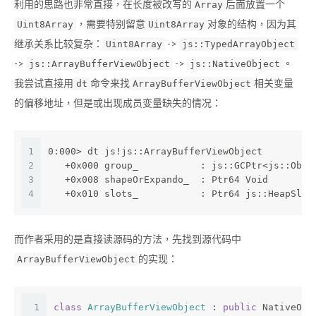
利用的思路也非常直接，在长度被改写的
后面放置一个
Array
，需要特别留意
对象的结构，因为其
Uint8Array
Uint8Array
继承关系比较复杂：
->
Uint8Array
js::TypedArrayObject
->
->
。
js::ArrayBufferViewObject
js::NativeObject
我尝试直接用
命令来找
相关变量
dt
ArrayBufferViewObject
的偏移地址，但是或出现成员变量缺失的情况：
1
0:000> dt js!js::ArrayBufferViewObject
2
   +0x000 group_           : js::GCPtr<js::Obje
3
   +0x008 shapeOrExpando_  : Ptr64 Void
4
   +0x010 slots_           : Ptr64 js::HeapSlot
而作者采用的是直接读源码的方法，先找到源代码中
的实现：
ArrayBufferViewObject
1
class
ArrayBufferViewObject
 :
public
 NativeObj