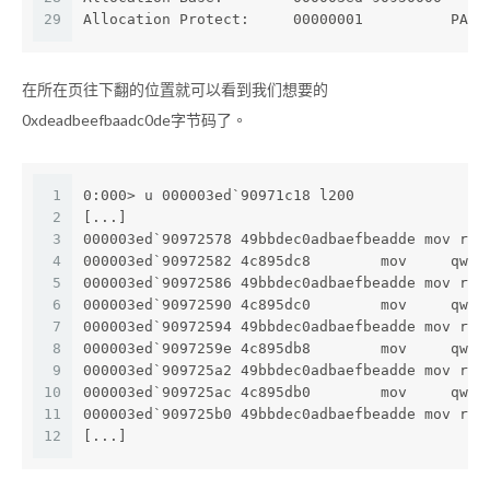
29
Allocation Protect:     00000001          PAGE
在所在页往下翻的位置就可以看到我们想要的
0xdeadbeefbaadc0de字节码了。
1
0:000> u 000003ed`90971c18 l200
2
[...]
3
000003ed`90972578 49bbdec0adbaefbeadde mov r11
4
000003ed`90972582 4c895dc8        mov     qwor
5
000003ed`90972586 49bbdec0adbaefbeadde mov r11
6
000003ed`90972590 4c895dc0        mov     qwor
7
000003ed`90972594 49bbdec0adbaefbeadde mov r11
8
000003ed`9097259e 4c895db8        mov     qwor
9
000003ed`909725a2 49bbdec0adbaefbeadde mov r11
10
000003ed`909725ac 4c895db0        mov     qwor
11
000003ed`909725b0 49bbdec0adbaefbeadde mov r11
12
[...]