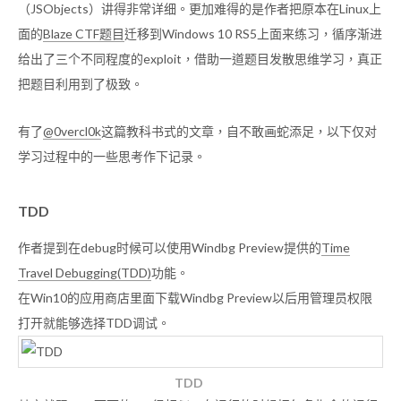
（JSObjects）讲得非常详细。更加难得的是作者把原本在Linux上
面的
Blaze CTF题目
迁移到Windows 10 RS5上面来练习，循序渐进
给出了三个不同程度的exploit，借助一道题目发散思维学习，真正
把题目利用到了极致。
有了
@0vercl0k
这篇教科书式的文章，自不敢画蛇添足，以下仅对
学习过程中的一些思考作下记录。
TDD
作者提到在debug时候可以使用Windbg Preview提供的
Time
Travel Debugging(TDD)
功能。
在Win10的应用商店里面下载Windbg Preview以后用管理员权限
打开就能够选择TDD调试。
TDD