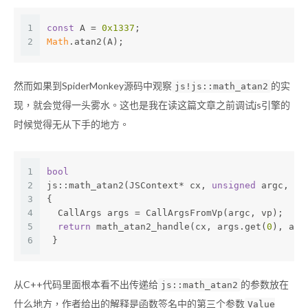
1
const
 A = 
0x1337
;
2
Math
.atan2(A);
然而如果到SpiderMonkey源码中观察
的实
js!js::math_atan2
现，就会觉得一头雾水。这也是我在读这篇文章之前调试js引擎的
时候觉得无从下手的地方。
1
bool
2
js::math_atan2(JSContext* cx, 
unsigned
 argc, Va
3
{
4
  CallArgs args = CallArgsFromVp(argc, vp);
5
return
 math_atan2_handle(cx, args.get(
0
), arg
6
 }
从C++代码里面根本看不出传递给
的参数放在
js::math_atan2
什么地方，作者给出的解释是函数签名中的第三个参数
Value