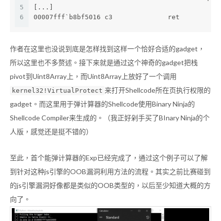
5
[...]
6
00007fff`b8bf5016 c3              ret
作者在这里也没说到底是怎样找到这样一个恰好合适的gadget，
所以这里也不多赘述。接下来就是通过这个神奇的gadget把栈
pivot到Uint8Array上，而Uint8Array上放好了一个调用
来打开Shellcode所在页执行权限的
kernel32!VirtualProtect
gadget。而这里用于弹计算器的Shellcode使用Binary Ninja的
Shellcode Compiler来生成的。（我正好剁手买了BInary Ninja的个
人版，感觉还是挺不错的）
至此，首个能弹计算器的Exp已经完成了，通过这个例子可以了解
到针对这种js引擎的OOB漏洞利用方法的流程。其实之前比赛碰到
的js引擎漏洞好像都是类似的OOB类型的，以后至少知道大概的方
向了。