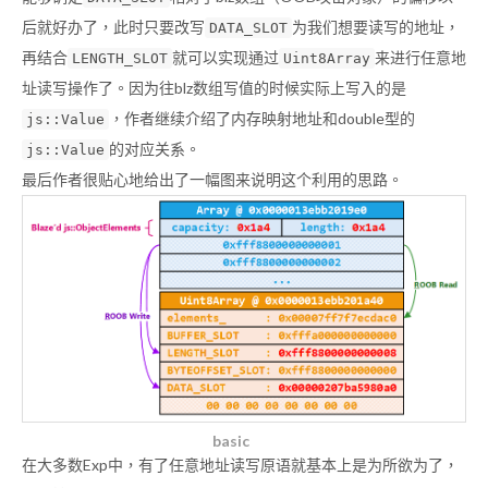
后就好办了，此时只要改写
为我们想要读写的地址，
DATA_SLOT
再结合
就可以实现通过
来进行任意地
LENGTH_SLOT
Uint8Array
址读写操作了。因为往blz数组写值的时候实际上写入的是
，作者继续介绍了内存映射地址和double型的
js::Value
的对应关系。
js::Value
最后作者很贴心地给出了一幅图来说明这个利用的思路。
basic
在大多数Exp中，有了任意地址读写原语就基本上是为所欲为了，