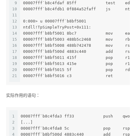
9
00007fff`b8c4fdaf 85ff            test    edi,
10
00007fff`b8c4fdb1 0f884a52faff    js      ntdl
11
12
0:000> u 00007fff`b8bf5001
13
ntdll!TpSimpleTryPost+0x111:
14
00007fff`b8bf5001 8bc7            mov     eax,
15
00007fff`b8bf5003 488b5c2468      mov     rbx,
16
00007fff`b8bf5008 488b742478      mov     rsi,
17
00007fff`b8bf500d 4883c440        add     rsp,
18
00007fff`b8bf5011 415f            pop     r15
19
00007fff`b8bf5013 415e            pop     r14
20
00007fff`b8bf5015 5f              pop     rdi
21
00007fff`b8bf5016 c3              ret
实际作用的语句：
1
00007fff`b8c4fda3 ff33            push    qword
2
[...]
3
00007fff`b8c4fda8 5c              pop     rsp
4
00007fff`b8bf500d 4883c440        add     rsp,4