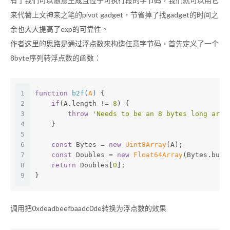
有了我们可以随意生成且位于可执行段的字节码，我们就可以用它
来代替上文神来之笔的pivot gadget，节省掉了找gadget的时间之
余也大大提高了exp的可靠性。
作者这里的思路是通过浮点数来构造任意字节码，首先定义了一个
8byte序列转浮点数的函数：
1
function
b2f
(
A
) 
{
2
if
(A.length != 
8
) {
3
throw
'Needs to be an 8 bytes long arra
4
    }
5
6
const
 Bytes = 
new
Uint8Array
(A);
7
const
 Doubles = 
new
Float64Array
(Bytes.buff
8
return
 Doubles[
0
];
9
}
调用把0xdeadbeefbaadc0de转换为浮点数的效果