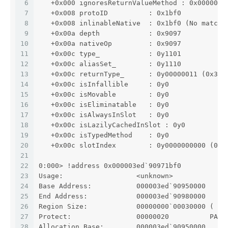
6
   +0x000 ignoresReturnValueMethod : 0x000003e
7
   +0x008 protoID          : 0x1bf0
8
   +0x008 inlinableNative  : 0x1bf0 (No matchi
9
   +0x00a depth            : 0x9097
10
   +0x00a nativeOp         : 0x9097
11
   +0x00c type_            : 0y1101
12
   +0x00c aliasSet_        : 0y1110
13
   +0x00c returnType_      : 0y00000011 (0x3)
14
   +0x00c isInfallible     : 0y0
15
   +0x00c isMovable        : 0y0
16
   +0x00c isEliminatable   : 0y0
17
   +0x00c isAlwaysInSlot   : 0y0
18
   +0x00c isLazilyCachedInSlot : 0y0
19
   +0x00c isTypedMethod    : 0y0
20
   +0x00c slotIndex        : 0y0000000000 (0)
21
22
0:000> !address 0x000003ed`90971bf0
23
Usage:                  <unknown>
24
Base Address:           000003ed`90950000
25
End Address:            000003ed`90980000
26
Region Size:            00000000`00030000 ( 19
27
Protect:                00000020          PAGE
28
Allocation Base:        000003ed`90950000