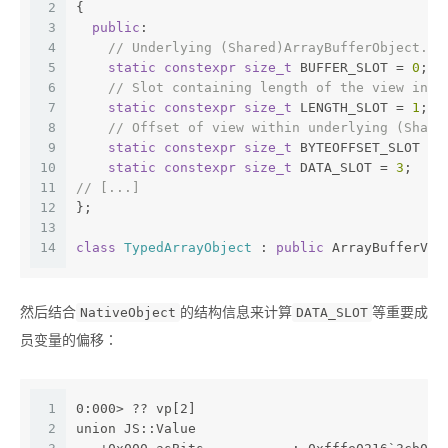
2
{
3
public
:
4
// Underlying (Shared)ArrayBufferObject.
5
static
constexpr
size_t
 BUFFER_SLOT = 
0
;
6
// Slot containing length of the view in n
7
static
constexpr
size_t
 LENGTH_SLOT = 
1
;
8
// Offset of view within underlying (Share
9
static
constexpr
size_t
 BYTEOFFSET_SLOT = 
10
static
constexpr
size_t
 DATA_SLOT = 
3
;
11
// [...]
12
};
13
14
class
TypedArrayObject
 :
public
 ArrayBufferVie
然后结合
的结构信息来计算
等重要成
NativeObject
DATA_SLOT
员变量的偏移：
1
0:000> ?? vp[2]
2
union JS::Value