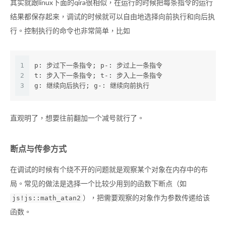
其实就跟linux下面的qira很相似，在运行的时候把每条指令的运行
结果都保存起来，调试的时候就可以自由地选择向前执行和向后执
行。控制执行的命令也非常简单，比如
1
p: 步过下一条指令; p-: 步过上一条指令
2
t: 步入下一条指令; t-: 步入上一条指令
3
g: 继续向后执行; g-: 继续向前执行
直观明了，想要往前翻加一个减号就行了。
断点与传参方式
在调试的时候有个绕不开的问题就是观察某个对象在内存中的布
局。常见的做法是选择一个比较少用到的函数下断点（如
），把需要观察的对象作为参数传递给该
js!js::math_atan2
函数。