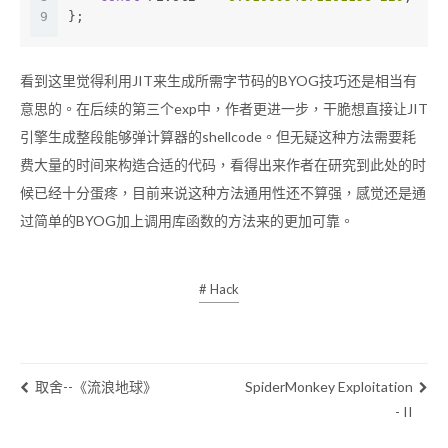
9
};
看到这里觉得利用JIT来生成所需字节码的BYOG技巧还是相当有
意思的。在后续的第三个exp中，作者更进一步，干脆想直接让JIT
引擎生成整段能够弹计算器的shellcode。但无疑这种方法需要耗
费大量的时间来构造合适的代码，看得出来作者在研究到此处的时
候已经十分蛋疼，目前来说这种方法通用性还不算强，感觉还是通
过简单的BYOG加上调用库函数的方法来的更加可靠。
# Hack
取舍--《流浪地球》
SpiderMonkey Exploitation
- II