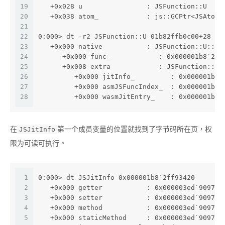
19
   +0x028 u                : JSFunction::U
20
   +0x038 atom_            : js::GCPtr<JSAtom 
21
22
0:000> dt -r2 JSFunction::U 01b82ffb0c00+28
23
   +0x000 native           : JSFunction::U::<u
24
      +0x000 func_            : 0x000001b8`2ff
25
      +0x008 extra            : JSFunction::U:
26
         +0x000 jitInfo_         : 0x000001b8`
27
         +0x000 asmJSFuncIndex_  : 0x000001b8`
28
         +0x000 wasmJitEntry_    : 0x000001b8`
在
第一个成员变量的位置就找到了字节码所在页，权
JSJitInfo
限为可读可执行。
1
0:000> dt JSJitInfo 0x000001b8`2ff93420
2
   +0x000 getter           : 0x000003ed`90971b
3
   +0x000 setter           : 0x000003ed`90971b
4
   +0x000 method           : 0x000003ed`90971b
5
   +0x000 staticMethod     : 0x000003ed`90971b