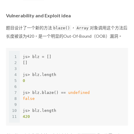
Vulnerability and Exploit idea
题目设计了一个新的方法
，
对象调用这个方法后
blaze()
Array
长度被该为420，是一个明显的Out-Of-Bound（OOB）漏洞。
1
js> blz = []
2
[]
3
4
js> blz.length
5
0
6
7
js> blz.blaze() == 
undefined
8
false
9
10
js> blz.length
11
420