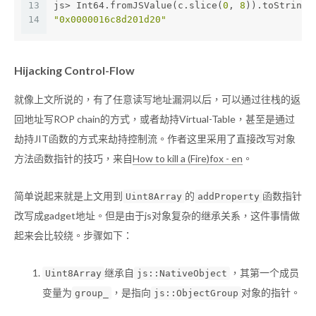
13
js> Int64.fromJSValue(c.slice(
0
, 
8
)).toString(
14
"0x0000016c8d201d20"
Hijacking Control-Flow
就像上文所说的，有了任意读写地址漏洞以后，可以通过往栈的返
回地址写ROP chain的方式，或者劫持Virtual-Table，甚至是通过
劫持JIT函数的方式来劫持控制流。作者这里采用了直接改写对象
方法函数指针的技巧，来自
How to kill a (Fire)fox - en
。
简单说起来就是上文用到
的
函数指针
Uint8Array
addProperty
改写成gadget地址。但是由于js对象复杂的继承关系，这件事情做
起来会比较绕。步骤如下：
继承自
，其第一个成员
Uint8Array
js::NativeObject
变量为
，是指向
对象的指针。
group_
js::ObjectGroup