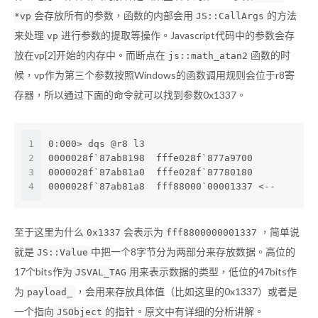
会存放所有的参数，函数的内部会用
的方法
*vp
JS::CallArgs
来处理
进行参数的提取等操作。Javascript代码中的参数会存
vp
放在vp[2]开始的内存中。而断点在
函数的时
js::math_atan2
候，vp作为第三个参数按照Windows的函数调用规则会位于r8寄
存器，所以通过下面的命令就可以找到参数0x1337。
1
0:000> dqs @r8 l3
2
0000028f`87ab8198  fffe028f`877a9700
3
0000028f`87ab81a0  fffe028f`87780180
4
0000028f`87ab81a8  fff88000`00001337 <--
至于这里为什么
会表示为
，简单说
0x1337
fff8800000001337
就是
中把一个8字节分为两部分来存放数据。高位的
JS::Value
17个bits作为
用来表示数据的类型，低位的47bits作
JSVAL_TAG
为
，会用来存放具体值（比如这里的0x1337）或者是
payload_
一个指向
的指针。原文中有详细的分析讲解。
JSObject