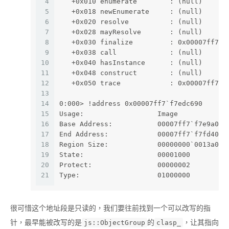
4
   +0x010 enumerate        : (null) 
5
   +0x018 newEnumerate     : (null) 
6
   +0x020 resolve          : (null) 
7
   +0x028 mayResolve       : (null) 
8
   +0x030 finalize         : 0x00007ff7`f
9
   +0x038 call             : (null) 
10
   +0x040 hasInstance      : (null) 
11
   +0x048 construct        : (null) 
12
   +0x050 trace            : 0x00007ff7`f
13
14
0:000> !address 0x00007ff7`f7edc690
15
Usage:                  Image
16
Base Address:           00007ff7`f7e9a000
17
End Address:            00007ff7`f7fd4000
18
Region Size:            00000000`0013a000
19
State:                  00001000         
20
Protect:                00000002         
21
Type:                   01000000         
很可惜这个地址段是只读的，我们要往前找到一个可以改写的指
针，最早能被改写的是
的
，让其指向
js::ObjectGroup
clasp_