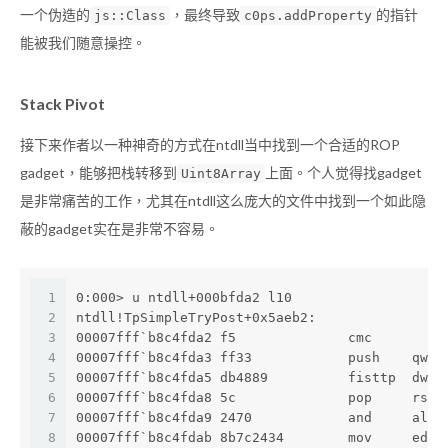
一个伪造的
，最终导致
的指针
js::Class
c0ps.addProperty
能被我们随意操控。
Stack Pivot
接下来作者以一种神奇的方式在ntdll当中找到一个合适的ROP
gadget，能够把栈转移到
上面。个人觉得找gadget
Uint8Array
是非常痛苦的工作，尤其在ntdll这么庞大的文件中找到一个如此隐
蔽的gadget实在是非常不容易。
1
0:000> u ntdll+000bfda2 l10
2
ntdll!TpSimpleTryPost+0x5aeb2:
3
00007fff`b8c4fda2 f5              cmc
4
00007fff`b8c4fda3 ff33            push    qwor
5
00007fff`b8c4fda5 db4889          fisttp  dwor
6
00007fff`b8c4fda8 5c              pop     rsp
7
00007fff`b8c4fda9 2470            and     al,7
8
00007fff`b8c4fdab 8b7c2434        mov     edi,