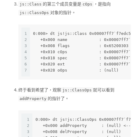
的第三个成员变量是
，是指向
js::Class
cOps
对象的指针。
js::ClassOps
1
0:000> dt js!js::Class 0x00007ff7`f7edc510
2
   +0x000 name             : 0x00007ff7`f7
3
   +0x008 flags            : 0x65200303
4
   +0x010 cOps             : 0x00007ff7`f7
5
   +0x018 spec             : 0x00007ff7`f7
6
   +0x020 ext              : 0x00007ff7`f7
7
   +0x028 oOps             : (null)
终于看到希望了，观察
就可以看到
js::ClassOps
的指针了。
addProperty
1
0:000> dt js!js::ClassOps 0x00007ff7`f7ed
2
   +0x000 addProperty      : (null) <--
3
   +0x008 delProperty      : (null) 