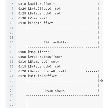
6
0x18|kBufferOffset*               +------+    
7
0x20|kByteOffsetOffset            |      |    
8
0x28|kByteLengthOffset            |      |    
9
0x30|kViewSize*                   |      |    
10
0x38|kLengthOffset                |      |    
11
    +-----------------------------+      |    
12
                                         |    
13
                                         |    
14
             JSArrayBuffer               |    
15
    +-----------------------------+------+    
16
0x00|kMapOffset*                  |           
17
0x08|kPropertiesOffset*           |           
18
0x10|kElementsOffset*             |           
19
0x18|kByteLengthOffset            |           
20
0x20|kBackingStoreOffset*         +------+    
21
0x28|kBitFieldOffset              |      |    
22
    +-----------------------------+      |chan
23
                                         |    
24
              heap chunk                 |
25
    +-----------------------------+<-----+
26
    |                             |
27
    |                             |