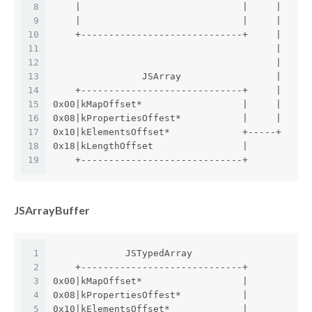
8
    |                             |     |
9
    |                             |     |
10
    +-----------------------------+     |
11
                                        |
12
                                        |
13
                JSArray                 |
14
    +-----------------------------+     |
15
0x00|kMapOffset*                  |     |
16
0x08|kPropertiesOffest*           |     |
17
0x10|kElementsOffset*             +-----+
18
0x18|kLengthOffset                |
19
    +-----------------------------+
JSArrayBuffer
1
             JSTypedArray                     
2
    +-----------------------------+           
3
0x00|kMapOffset*                  |           
4
0x08|kPropertiesOffest*           |           
5
0x10|kElementsOffset*             |           