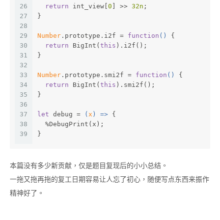
26
return
 int_view[
0
] >> 
32n
;
27
}
28
29
Number
.prototype.i2f = 
function
(
) 
{
30
return
 BigInt(
this
).i2f();
31
}
32
33
Number
.prototype.smi2f = 
function
(
) 
{
34
return
 BigInt(
this
).smi2f();
35
}
36
37
let
 debug = 
(
x
) =>
 {
38
  %DebugPrint(x);
39
}
本篇没有多少新贡献，仅是题目复现后的小小总结。
一拖又拖再拖的复工日期容易让人忘了初心，随便写点东西来振作
精神好了。