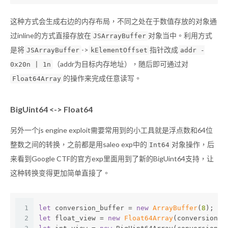
这种方式会生成右边的内存布局，不同之处在于数值存放的对象通
过inline的方式直接存放在
对象当中。利用方式
JSArrayBuffer
是将
->
指针改成
JSArrayBuffer
kElementOffset
addr -
（addr为目标内存地址），随后即可通过对
0x20n | 1n
的操作来完成任意读写。
Float64Array
BigUint64 <-> Float64
另外一个js engine exploit需要常用到的小工具就是浮点数和64位
整数之间的转换，之前都是用saleo exp中的
对象操作，后
Int64
来看到Google CTF的官方exp里面用到了新的BigUint64支持，让
这种转换变得更加简单直接了。
1
let
 conversion_buffer = 
new
ArrayBuffer
(
8
);
2
let
 float_view = 
new
Float64Array
(conversion_b