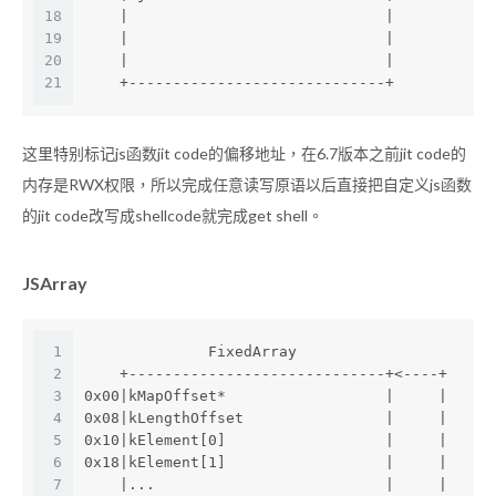
18
    |                             |
19
    |                             |
20
    |                             |
21
    +-----------------------------+
这里特别标记js函数jit code的偏移地址，在6.7版本之前jit code的
内存是RWX权限，所以完成任意读写原语以后直接把自定义js函数
的jit code改写成shellcode就完成get shell。
JSArray
1
              FixedArray
2
    +-----------------------------+<----+
3
0x00|kMapOffset*                  |     |
4
0x08|kLengthOffset                |     |
5
0x10|kElement[0]                  |     |
6
0x18|kElement[1]                  |     |
7
    |...                          |     |