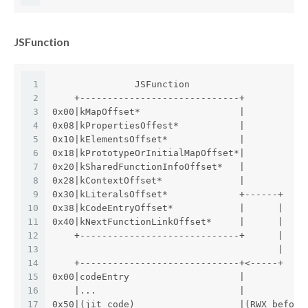
JSFunction
1
               JSFunction
2
    +-----------------------------+
3
0x00|kMapOffset*                  |
4
0x08|kPropertiesOffest*           |
5
0x10|kElementsOffset*             |
6
0x18|kPrototypeOrInitialMapOffset*|
7
0x20|kSharedFunctionInfoOffset*   |
8
0x28|kContextOffset*              |
9
0x30|kLiteralsOffset*             +------+
10
0x38|kCodeEntryOffset*            |      |
11
0x40|kNextFunctionLinkOffset*     |      |
12
    +-----------------------------+      |
13
                                         |
14
    +-----------------------------+<-----+
15
0x00|codeEntry                    |
16
    |...                          |
17
0x50|(jit code)                   |(RWX before