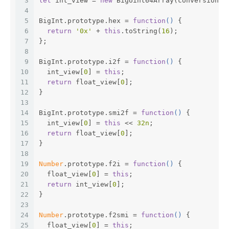
3
let
 int_view = 
new
 BigUint64Array(conversion_b
4
5
BigInt.prototype.hex = 
function
(
) 
{
6
return
'0x'
 + 
this
.toString(
16
);
7
};
8
9
BigInt.prototype.i2f = 
function
(
) 
{
10
  int_view[
0
] = 
this
;
11
return
 float_view[
0
];
12
}
13
14
BigInt.prototype.smi2f = 
function
(
) 
{
15
  int_view[
0
] = 
this
 << 
32n
;
16
return
 float_view[
0
];
17
}
18
19
Number
.prototype.f2i = 
function
(
) 
{
20
  float_view[
0
] = 
this
;
21
return
 int_view[
0
];
22
}
23
24
Number
.prototype.f2smi = 
function
(
) 
{
25
  float_view[
0
] = 
this
;