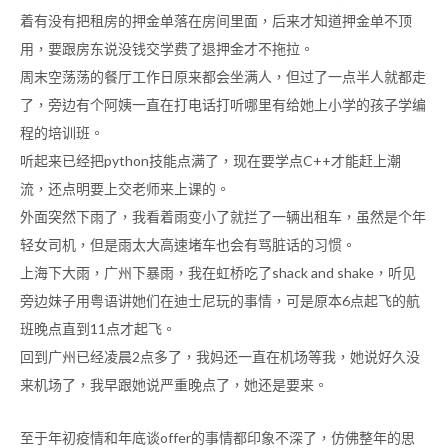
着有没有把租房的押金单落在房间里面，后来才知道押金单不顶
用，要跟房东说没钱交学费了退押金才不拖拉。
周末空荡荡的餐厅工作日原来都会坐满人，但过了一点半人就都走
了，旁边有个阿姨一直在打电话打听哪里有给她上小学的孩子学编
程的培训班。
听起来已经把python技能点满了，现在要学点C++才能赶上潮
流，还点明要上交老师来上课的。
外面突然下雨了，我看着雨变小了就拦了一辆出租车，虽然是个年
轻女司机，但是雨太大高速堵车也会有骂脏话的习惯。
上海下大雨，广州下暴雨，我在虹桥吃了shack and shake，听见
旁边妹子用粤语讲她们在迪士尼玩的事情，可是原本6点起飞的航
班晚点直到11点才起飞。
回到广州已经凌晨2点多了，我妈还一直在机场等我，她说好久没
来机场了，我早跟她说严重晚点了，她还是要来。
至于年初疫情和年底谈offer的事情都印象不深了，仿佛整年的思