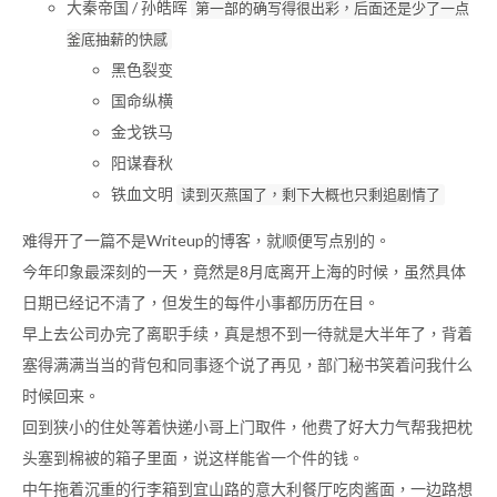
大秦帝国 / 孙皓晖
第一部的确写得很出彩，后面还是少了一点
釜底抽薪的快感
黑色裂变
国命纵横
金戈铁马
阳谋春秋
铁血文明
读到灭燕国了，剩下大概也只剩追剧情了
难得开了一篇不是Writeup的博客，就顺便写点别的。
今年印象最深刻的一天，竟然是8月底离开上海的时候，虽然具体
日期已经记不清了，但发生的每件小事都历历在目。
早上去公司办完了离职手续，真是想不到一待就是大半年了，背着
塞得满满当当的背包和同事逐个说了再见，部门秘书笑着问我什么
时候回来。
回到狭小的住处等着快递小哥上门取件，他费了好大力气帮我把枕
头塞到棉被的箱子里面，说这样能省一个件的钱。
中午拖着沉重的行李箱到宜山路的意大利餐厅吃肉酱面，一边路想