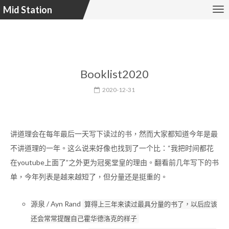
Mid Station
Booklist2020
2020-12-31
讲道理会在每年最后一天写下读过的书，然而大家都知道今年是最
不讲道理的一年。这么说来好像也找到了一个比：“我把时间都花
在youtube上面了”之外更为冠冕堂皇的理由。翻看前几年写下的书
单，今年列表是越来越短了，但分量还是挺重的。
源泉 / Ayn Rand
算得上三年来读过最具分量的书了，以后应该
还会常常提醒自己霍华德洛克的样子