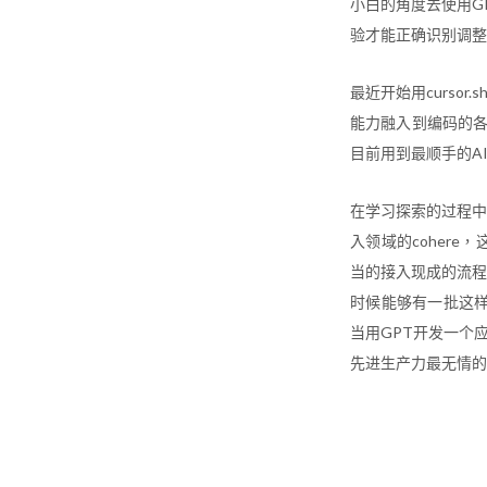
小白的角度去使用G
验才能正确识别调整
最近开始用curso
能力融入到编码的各
目前用到最顺手的AI b
在学习探索的过程中
入领域的coher
当的接入现成的流程
时候能够有一批这样
当用GPT开发一个
先进生产力最无情的