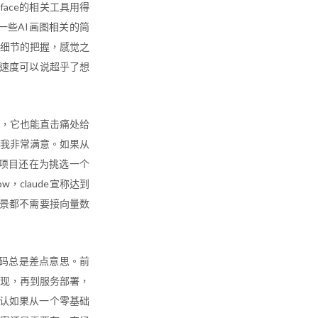
face的相关工具用得
些AI画图相关的简
对细节的把握，感觉之
o，进化的速度可以说超乎了想
糊，它也能直击痛处给
让我非常满意。如果从
项目还在为挑选一个
ow，claude宣称达到
场景都不需要接向量数
的代码总是差点意思。前
pi实现，再到服务部署，
承认如果从一个零基础