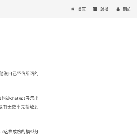
首頁
歸檔
關於
响，他说自己坚信所谓的
chatgpt展示出
是有无数率先接触到
itai这样成熟的模型分