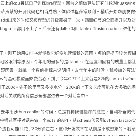
上的cpu尝试自己训练lora模型，因为之前做算法研究时候对huggging 
萨贡献的开源代码也相当成熟，体验过程非常顺利。稍后开始帮朋友做一
sdxl出来的时候又被模型的升级震撼了一次，画面细节的全面提升以及
ng trick都用不上了。后来还有dall-e 3和stable diffusion turb
此了，刚开始用GPT-4就觉得它好像能读懂我的意图，哪怕是提问较为模
地区限制等原因，今年用的最多的是claude，在速度和回答的质量上都
主观因素，就挑一个数值指标来说明吧。去年年中的时候，我参加的算法
 window的基础模型而煞费苦心，到了今年GPT-4上来就是32k的context wind
加到了200k。先不论里面又多少水分，200k的上下文长度可能在大多数的
对话关联的所有信息全部塞进去一个对话当中。
年用github copilot的时候，总是有种隔靴搔痒的感觉，自动补全
中通过直接对话来做一个gpts 的API，从schema涉及到python fasta
，整个流程可能只花了30分钟左右，这种开发效率在从前是不敢想象的。我