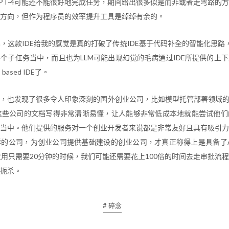
PT-4可能还不能很好地完成任务，期间给出很多似是而非或者走弯路的
方向，但作为程序员的效率提升工具是绰绰有余的。
r.sh，这款IDE给我的感觉是真的打破了传统IDE基于代码补全的智能化思路
个子任务当中，而且也为LLM可能出现幻觉的毛病通过IDE所提供的上
ased IDE了。
，也发现了很多令人印象深刻的国外创业公司，比如模型托管部署领域的repl
e，这些公司的文档写得非常清晰易懂，让人能够非常低成本地就能尝试他
当中。他们提供的服务对一个创业开发者来说都是非常友好且具有吸引力
的公司，为创业公司提供基础建设的创业公司，才真正称得上是具备了A
应用只需要20分钟的时候，我们可能还需要花上100倍的时间去走审批流
扼杀。
# 碎念