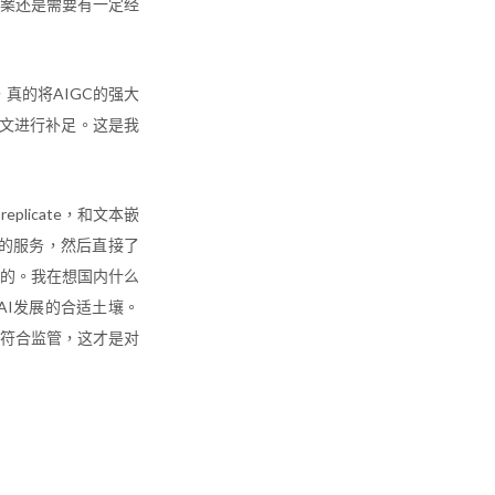
方案还是需要有一定经
，真的将AIGC的强大
下文进行补足。这是我
icate，和文本嵌
们的服务，然后直接了
的。我在想国内什么
I发展的合适土壤。
程符合监管，这才是对