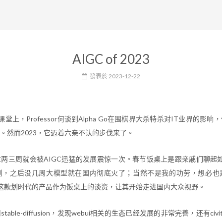
AIGC of 2023
發表於
2023-12-22
堂上，Professor何谈到Alpha Go在围棋界大杀特杀对IT业界的影
。然而2023，它迈着六亲不认的步伐来了。
两三周就会被AIGC迅猛的发展震惊一次。春节饭桌上是跟亲戚们聊起如何被
到，之后没几周大模型就在国内彻底火了；当然不是我的功劳，想必也
鲜者把这款划时代的产品作为饭桌上的谈资，让其开始走进国内大众视野。
able-diffusion，发现webui相关的生态已经发展的非常完善，还有civ