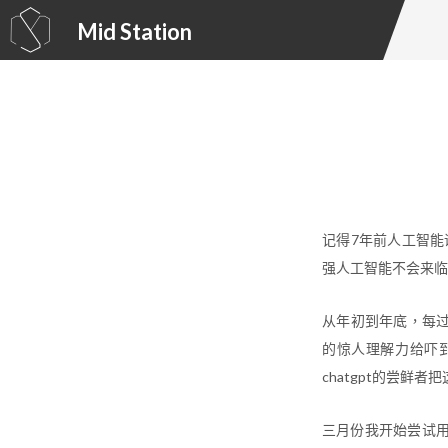
Mid Station
记得7年前人工智能课
强人工智能不会来临
从年初到年底，每过
的惊人理解力给吓
chatgpt的尝
三月份我开始尝试用st