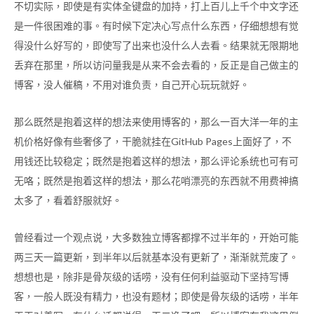
不切实际，即使是有实体全键盘的加持，打上百儿上千个中文字还
是一件很困难的事。有时候下定决心写点什么东西，仔细想想有觉
得没什么好写的，即使写了出来也没什么人去看。结果就无限期地
丢弃在那里，所以访问量我是从来不会去看的，反正是自己做主的
博客，没人催稿，不用对谁负责，自己开心玩玩就好。
那么既然是抱着这样的想法来使用博客的，那么一百大洋一年的主
机价格好像有些奢侈了，干脆就挂在GitHub Pages上面好了，不
用钱还比较稳定；既然是抱着这样的想法，那么评论系统也可有可
无咯；既然是抱着这样的想法，那么花哨漂亮的东西就不用费神搞
太多了，看着舒服就好。
曾经看过一个观点说，大多数独立博客都撑不过半年的，开始可能
两三天一篇更新，到半年以后就基本没有更新了，渐渐就荒废了。
想想也是，除非是骨灰级的话唠，没有任何利益驱动下坚持写博
客，一般人既没有精力，也没有题材；即使是骨灰级的话唠，半年