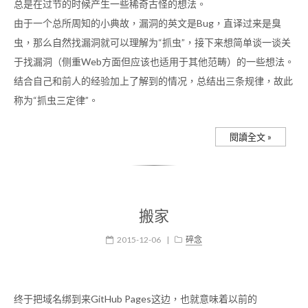
总是在过节的时候产生一些稀奇古怪的想法。
由于一个总所周知的小典故，漏洞的英文是Bug，直译过来是臭
虫，那么自然找漏洞就可以理解为“抓虫”，接下来想简单谈一谈关
于找漏洞（侧重Web方面但应该也适用于其他范畴）的一些想法。
结合自己和前人的经验加上了解到的情况，总结出三条规律，故此
称为“抓虫三定律”。
閱讀全文 »
搬家
2015-12-06
|
碎念
终于把域名绑到来GitHub Pages这边，也就意味着以前的