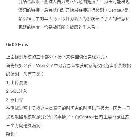
度结合起来，测试人员只需正常地浏览页面，点击可能出现
漏洞的链接，后台就自动开始对链接进行检测。Centaur是
希腊神话中的半人马，取其为名因为系统结合了人的智慧和
机器的速度，恰是战场所向披靡的半人马。
0x03 How
上面提到系统的三个部分，接下来详细谈谈实现方式。
首先根据经验，Web安全中最容易直接获取系统权限危害系统数据
的漏洞一般有三类：
1. 上传漏洞
2. SQL注入
3. 弱口令
在测试过程中寻找这三类漏洞的时间占的时间比重很大，因为一旦
发现攻陷系统就是分分钟的事情了，而Centaur目前主要也是往这
三个方向挖掘漏洞。
架构：