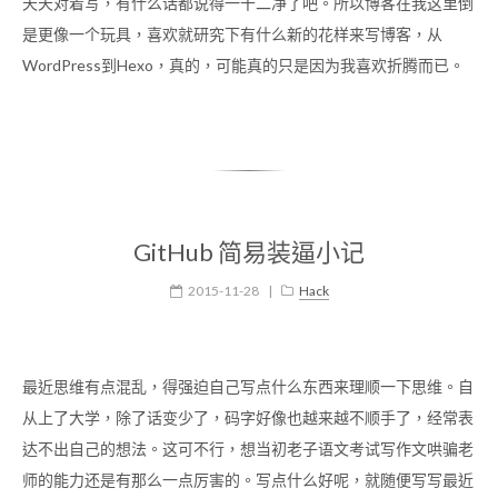
天天对着写，有什么话都说得一干二净了吧。所以博客在我这里倒
是更像一个玩具，喜欢就研究下有什么新的花样来写博客，从
WordPress到Hexo，真的，可能真的只是因为我喜欢折腾而已。
GitHub 简易装逼小记
2015-11-28
|
Hack
最近思维有点混乱，得强迫自己写点什么东西来理顺一下思维。自
从上了大学，除了话变少了，码字好像也越来越不顺手了，经常表
达不出自己的想法。这可不行，想当初老子语文考试写作文哄骗老
师的能力还是有那么一点厉害的。写点什么好呢，就随便写写最近