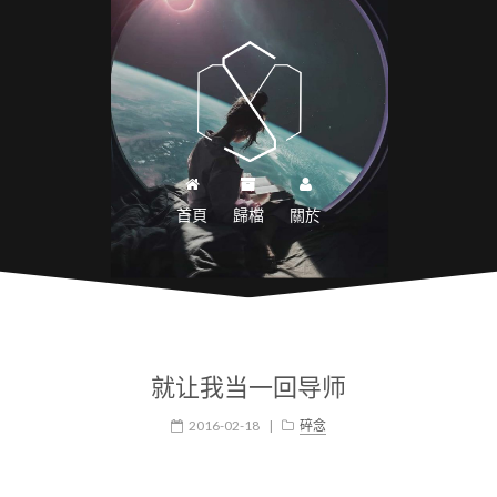
首頁
歸檔
關於
就让我当一回导师
2016-02-18
|
碎念