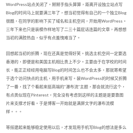
WordPress站点关闭了。掰掰手指头算算，距离开设独立站点写
Blog的时间马上就要满三年了，想当初觉得有自己的一个独立Blog
很酷，在同学的影响下买了域名和主机空间，开始用WordPress。
三年下来也只是装模作样地写了二三十篇屁话连篇的文章，再想想
当初的满腔热血，似乎有点羞愧难当了。
回想起当初的折腾，现在还真是觉得好笑。挑选主机空间一定要选
香港的，即便是和美国主机相比贵上不少。主要由于在学校的时间
长，能正正经经用电脑写Blog的时间怎么也不会太多，那就寄希望
于选个访问快点的主机，用手机来写。装WordPress的时候又折腾
了一番，找了个看起来挺高端的“瀑布流”主题，那会就流行这个，
有点类似现在Pinterest，完全没有考虑到这样的主题是是要靠图
片来支撑才好看。于是博客一开始就是满屏文字的瀑布流模
样。。。
等搭建起来能够稳定使用以后，才发现用手机写Blog的想法是多么