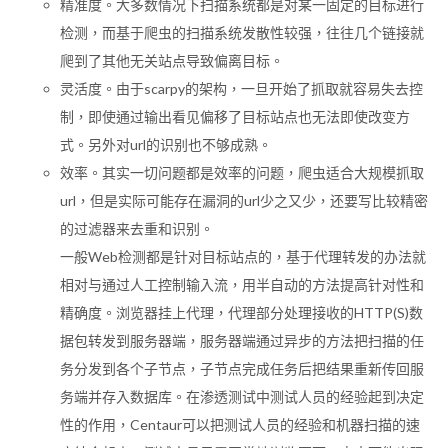
精准度。大多数情况下扫描系统都是对某一固定的目标进行
检测，而基于爬虫的扫描系统发散性较强，往往几个链接就
爬到了其他无关站点导致偏离目标。
灵活度。由于scarpy的架构，一旦开始了抓取就容易失去控
制，即使通过输出看见偏移了目标站点也无法即使改变方
式。另外对url的识别也不够成熟。
效率。其实一切问题都是效率的问题，爬虫适合大规模抓取
url，但是实际可能存在漏洞的url少之又少，还要写比较精密
的过滤器来去重和识别。
一般Web检测都是针对目标站点的，基于代理转发的办法就
相对与通过人工控制输入流，用半自动的方法提高针对性和
精确度。浏览器挂上代理，代理部分处理接收的HTTP(S)数
据包转发到服务器端，服务器端通过异步的方法把扫描的任
务分发到各个子节点，子节点完成任务后把结果重新传回服
务端并存入数据库。在渗透测试中测试人员的经验起到决定
性的作用，Centaur可以把测试人员的经验和机器扫描的速