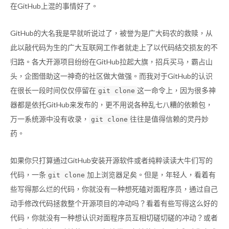
在GitHub上混的事情好了。
GitHub的大名我是早就听说过了，被誉为是广大码农的救赎，从
此以敲代码为生的广大互联网工作者就走上了以代码结交损友的不
归路。各大开源项目纷纷在GitHub拉起大旗，招兵买马，霸占山
头，企图借助这一神奇的社区做大做强。而我对于GitHub的认识
在很长一段时间仅仅停留在
这一命令上，因为很多神
git clone
器都是依托GitHub来发布的，更不用说各种乱七八糟的依赖包，
万一系统源中没有收录，
往往是值得信赖的灵丹妙
git clone
药。
如果你只打算通过GitHub安装开源软件或者纯粹读读大牛们写的
代码，一条
加上浏览器足矣。但是，年轻人，看着有
git clone
些写得那么烂的代码，你就没有一种想死磕对面程序员，通过自己
动手修改代码拯救整个开源项目的冲动吗？看着有些写得这么好的
代码，你就没有一种想认识对面程序员互相切磋切磋的冲动？或者