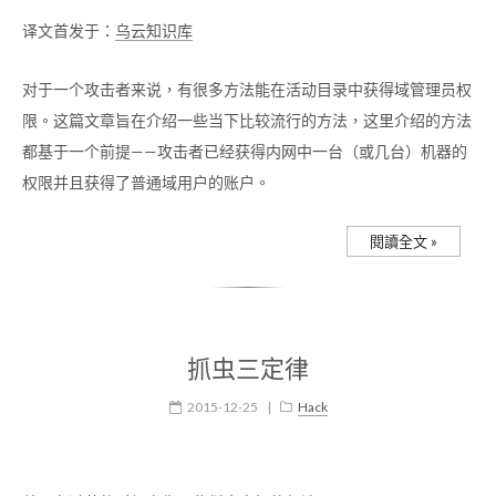
译文首发于：
乌云知识库
对于一个攻击者来说，有很多方法能在活动目录中获得域管理员权
限。这篇文章旨在介绍一些当下比较流行的方法，这里介绍的方法
都基于一个前提——攻击者已经获得内网中一台（或几台）机器的
权限并且获得了普通域用户的账户。
閱讀全文 »
抓虫三定律
2015-12-25
|
Hack