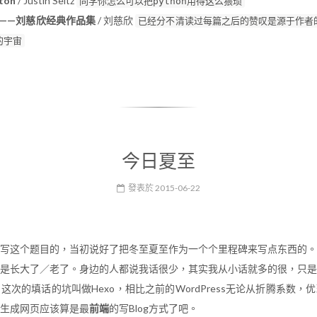
yton
/ Justin Seitz
同学你怎么可以把python用得这么猥琐
——刘慈欣经典作品集
/ 刘慈欣
已经分不清读过每篇之后的赞叹是源于作者
的宇宙
今日夏至
發表於
2015-06-22
写这个题目的，当初说好了把冬至夏至作为一个个里程碑来写点东西的。
是长大了／老了。身边的人都说我话很少，其实我从小话就多的很，只是
这次的填话的坑叫做Hexo，相比之前的WordPress无论从折腾系数，
生成网页应该算是最
前端
的写Blog方式了吧。