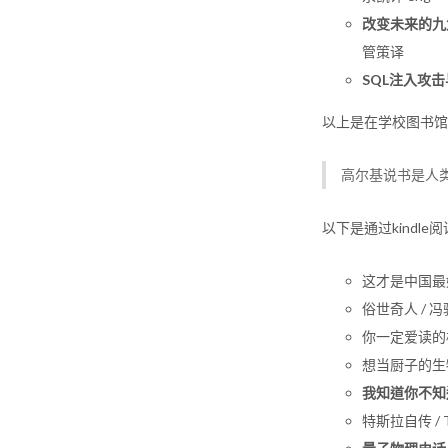
改变未来的九
管策译
SQL注入攻
以上是在学校图书馆
高尔基说书是人
以下是通过kindle
这才是中国最
俗世奇人 / 
你一定爱读的极简
想当厨子的生物学
我知道你不知
特斯拉自传 / T