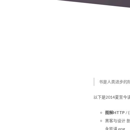
书是人类进步的阶
以下是2014夏至今
图解HTTP
/
黑客与设计 剖析设计之
永凯译 eng