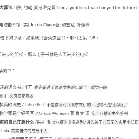
大算法
/ (美) 约翰·麦考密克著 Nine algorithms that changed the future /
击与防御
SQL (美) Justin Clarke著; 施宏斌, 叶愫译
借书的记录，如果我只会读这些书，那也太呆了点。
类进步的阶梯，那么电子书就是人类进步的电梯。
阅读的书：
好的语文书 /叶开
也许是过了读语文书的年龄了，感觉一般
冯骥才
文风很是喜欢
欧洲史 / John Hirst
不是按照时间顺序来讲的，记得不是很清晰了
家是个好黑客 /Marcus Wohisen 著 肖梦 译
乱七八糟的书名系列
道的自己在想什么
/果壳
乱七八糟的书名系列/讲的关于心理学的实用小知识
esla
其实自传的成分不大