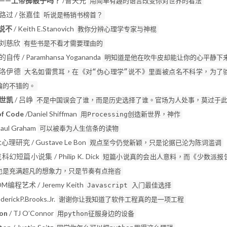
——上帝掷骰子吗？
/曹天元
用简单有趣的语言改变你对世界的看法
过 / 张嘉佳
听说是畅销书榜首？
说不
/ Keith E.Stanovich
教你分辨心理学专家与神棍
 刘慈欣
有些书是不看才需要理由的
 / Paramhansa Yogananda
明知道是他在吹牛皮却能让你的心平静下
弗洛伊德
大名如雷贯耳，在《对“伪心理学”说不》里面被点名不科学，为了
编的不错的。
世凯
/ 吕峥
不是中国误会了谁，而是历史选择了谁。官场为人处事，莫过于
of Code
/Daniel Shiffman
用Processing创造新世界，神作
aul Graham
可以被奉为人生信条的读物
研究 / Gustave Le Bon
观点至今仍觉新颖，只是论据已沦为陈词滥调
幻短篇小说集 / Philip K. Dick
短篇小说真的会出人意料，而《少数派报
也是充满超凡的想象力，只是节奏有点拖沓
DOM编程艺术 / Jeremy Keith
Javascript 入门最佳选择
rickP.Brooks.Jr.
谢谢你让我知道了软件工程真的是一项工程
hon
/ TJ O’Connor
用python征服身边的设备