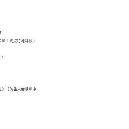
来
验证此观点特地拜读。
此。
告》《仿生人会梦见电