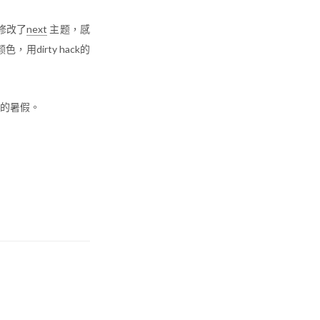
修改了
next
主题，感
dirty hack的
的暑假。