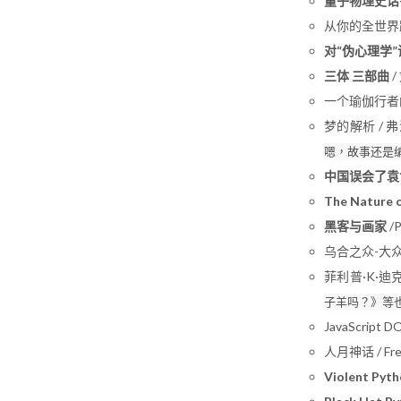
量子物理史话
从你的全世界路
对“伪心理学”
三体 三部曲
/
一个瑜伽行者的自传
梦的解析 / 
嗯，故事还是
中国误会了袁
The Nature 
黑客与画家
/P
乌合之众-大众心理
菲利普·K·迪克科
子羊吗？》等
JavaScript 
人月神话 / Frede
Violent Pyt