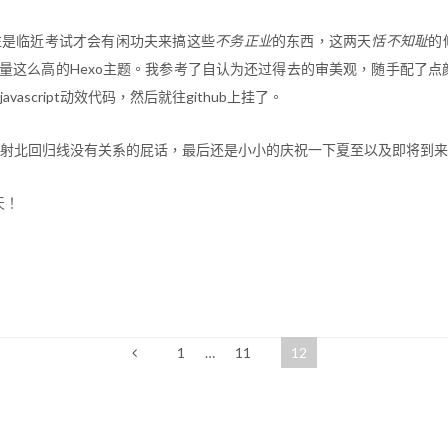
往是临近考试才会有闲功夫来搞这些
不务正业
的东西，这两天
恬不知耻
的
来质量这么高的Hexo主题。我参考了自认为还过得去的审美观，随手配了点颜色，用
vascript动效代码，然后就往github上挂了。
射北回归线没有关系的屁话，最后还是小小的庆祝一下夏至以及即将到来
天！
1
…
11
12