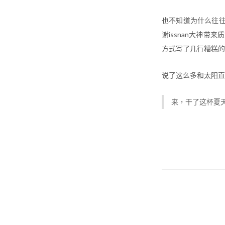
也不知道为什么往
谢issnan大神带
方式写了几行糟糕的ja
说了这么多和太阳直
来，干了这杯夏