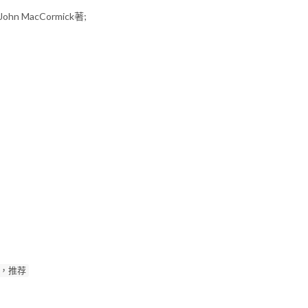
 John MacCormick著;
，推荐