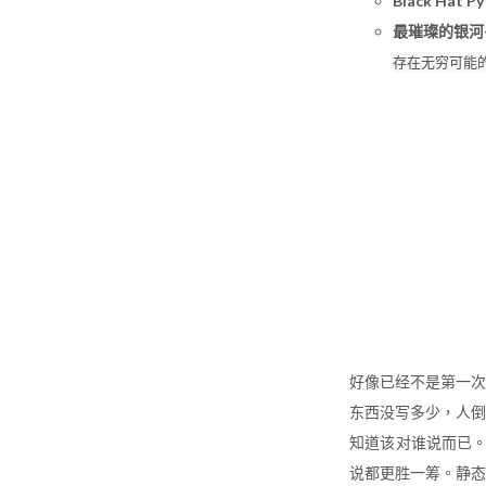
Black Hat P
最璀璨的银河
存在无穷可能
好像已经不是第一次
东西没写多少，人倒
知道该对谁说而已。
说都更胜一筹。静态