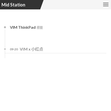
Mid Station
VIM ThinkPad
標籤
VIM x 小红点
09-20