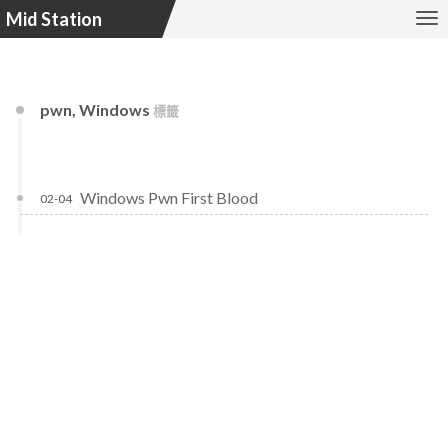
Mid Station
pwn, Windows
標籤
Windows Pwn First Blood
02-04