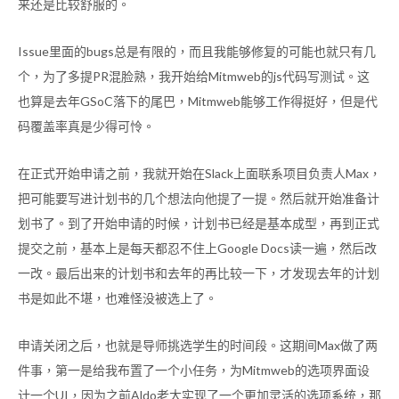
来还是比较舒服的。
Issue里面的bugs总是有限的，而且我能够修复的可能也就只有几
个，为了多提PR混脸熟，我开始给Mitmweb的js代码写测试。这
也算是去年GSoC落下的尾巴，Mitmweb能够工作得挺好，但是代
码覆盖率真是少得可怜。
在正式开始申请之前，我就开始在Slack上面联系项目负责人Max，
把可能要写进计划书的几个想法向他提了一提。然后就开始准备计
划书了。到了开始申请的时候，计划书已经是基本成型，再到正式
提交之前，基本上是每天都忍不住上Google Docs读一遍，然后改
一改。最后出来的计划书和去年的再比较一下，才发现去年的计划
书是如此不堪，也难怪没被选上了。
申请关闭之后，也就是导师挑选学生的时间段。这期间Max做了两
件事，第一是给我布置了一个小任务，为Mitmweb的选项界面设
计一个UI，因为之前Aldo老大实现了一个更加灵活的选项系统，那