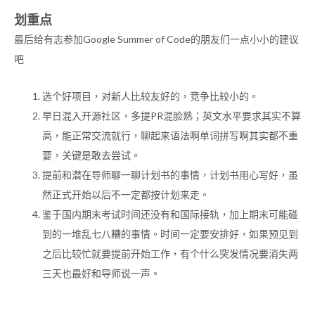
划重点
最后给有志参加Google Summer of Code的朋友们一点小小的建议
吧
选个好项目，对新人比较友好的，竞争比较小的。
早日混入开源社区，多提PR混脸熟；英文水平要求其实不算
高，能正常交流就行，聊起来语法啊单词拼写啊其实都不重
要，关键是敢去尝试。
提前和潜在导师聊一聊计划书的事情，计划书用心写好，虽
然正式开始以后不一定都按计划来走。
鉴于国内期末考试时间还没有和国际接轨，加上期末可能碰
到的一堆乱七八糟的事情。时间一定要安排好，如果预见到
之后比较忙就要提前开始工作，有个什么突发情况要消失两
三天也最好和导师说一声。