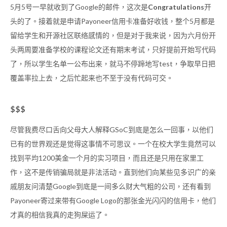
5月5号一早就收到了Google的邮件，这次是
Congratulations
开
头的了。接着就是申请Payoneer信用卡准备好收钱，整个5月都是
留给学生和开源社区联络感情的，但是对于我来说，因为六月份开
头两周要准备学校的课程论文还有期末考试，只好提前开始写代码
了，所以学生名单一公布出来，就马不停蹄地写test，争取早日把
覆盖率拉上去，之后忙起来也不至于没有代码可交。
$$$
尽管我费尽口舌向父母大人解释GSoC到底是怎么一回事，以他们
已有的世界观还是觉得这事情不可思议。一个在校大学生竟然可以
找到平均1200美金一个月的实习项目，而且还是只用在家里工
作，这不是传销骗局就是非法活动。直到他们向某些见多识广的亲
戚朋友问清楚Google到底是一间多么财大气粗的公司，还有看到
Payoneer寄过来带有Google Logo的那张金光闪闪的信用卡，他们
才真的相信我真的走狗屎运了。