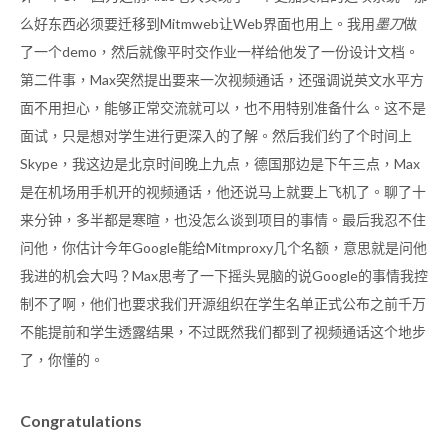
么好东西必须要迁移到Mitmweb让Web界面也用上。我用
墨刀
做
了一个demo，然后就像平时交作业一样给他发了一份设计文档。
第二件事，Max突然提出要来一次视频通话，还强调说英文水平方
面不用担心，能够正常交流就可以，也不用特别准备什么。这不是
面试，只是想对学生进行更深入的了解。然后我们约了个时间上
Skype，我这边是北京时间晚上九点，德国那边是下午三点，Max
是在机场用手机开的视频通话，他还说马上就要上飞机了。聊了十
来分钟，多半都是寒暄，也没怎么谈到项目的事情。最后我忍不住
问他，你估计今年Google能给Mitmproxy几个名额，意思就是问他
我进的机会大吗？Max思考了一下摇头晃脑的说Google的事情我控
制不了啊，他们也要求我们开源组织在学生名单正式公布之前千万
不能提前和学生透露结果，不过既然我们都到了视频通话这个地步
了，你懂的。
Congratulations