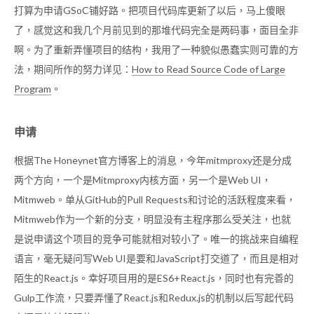
打算为申请GSoC铺好路。把项目代码库更新了以后，马上傻眼
了，感觉这和我几个月前见到的那堆代码完全是两码事，面目全非
啊。为了重新弄懂项目的结构，我用了一种貌似愚蠢实则可靠的方
法，期间所作的努力详见：
How to Read Source Code of Large
Program
。
申请
根据The Honeynet官方博客上的消息，今年mitmproxy还是分成
两个方向，一个是Mitmproxy内核方面，另一个是Web UI，
Mitmweb。单从GitHub的Pull Requests和讨论的活跃程度来看，
Mitmweb作为一个新的分支，明显没有主程序那么受关注，也就
是说申请这个项目的竞争可能就相对较小了。唯一的挑战来自编程
语言，毫无疑问写Web UI是要和JavaScript打交道了，而且是相对
陌生的React.js。幸好项目用的是ES6+React.js，同时也有完善的
Gulp工作流，只要弄懂了React.js和Redux.js的机制以后写起代码