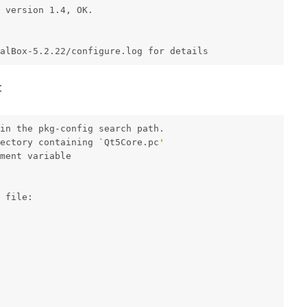
 version 1.4, OK.
alBox-5.2.22/configure.log for details
：
in the pkg-config search path.
ectory containing `Qt5Core.pc
'
ment variable
 file: