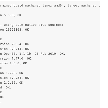
rmined build machine: linux.amd64, target machine: linux
.
n 5.5.0, OK.
, using alternative BIOS sources!
on 20160108, OK.
K.
rsion 2.9.4, OK.
sion 0.8.14, OK.
n OpenSSL 1.1.1b  26 Feb 2019, OK.
rsion 7.47.0, OK.
sion 1.5.0, OK.
K.
on 1.2.8, OK.
sion 1.2.54, OK.
n 1.2.15, OK.
d, OK.
K.
OK.
.