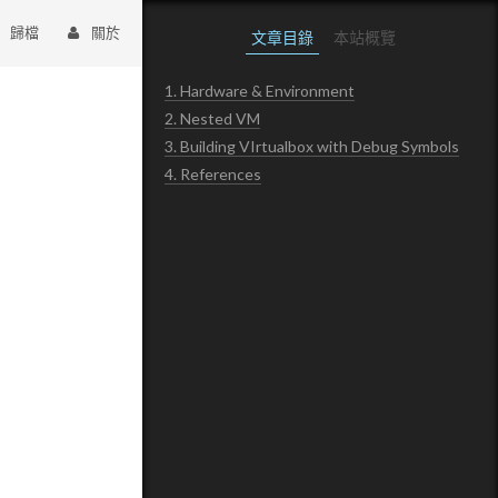
歸檔
關於
文章目錄
本站概覽
1.
Hardware & Environment
2.
Nested VM
3.
Building VIrtualbox with Debug Symbols
4.
References