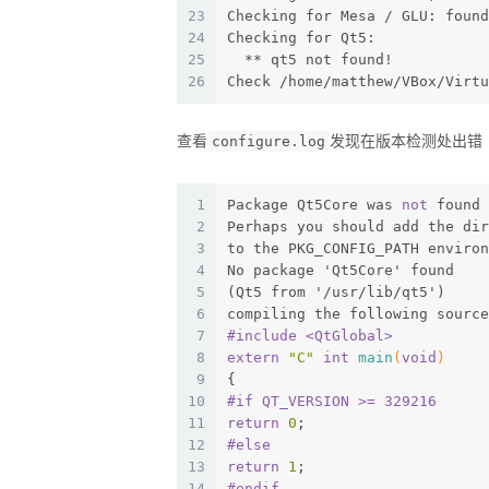
23
Checking for Mesa / GLU: found
24
Checking for Qt5: 
25
  ** qt5 not found!
26
Check /home/matthew/VBox/Virtu
查看
发现在版本检测处出错
configure.log
1
Package Qt5Core was 
not
 found 
2
Perhaps you should add the dir
3
to the PKG_CONFIG_PATH environ
4
No package 'Qt5Core' found
5
(Qt5 from '/usr/lib/qt5')
6
compiling the following source
7
#
include
<QtGlobal>
8
extern
"C"
int
main
(
void
)
9
{
10
#
if
 QT_VERSION >= 329216
11
return
0
;
12
#
else
13
return
1
;
14
#
endif