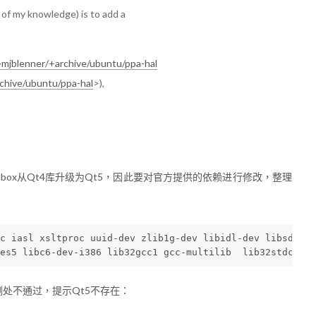
t of my knowledge) is to add a
~mjblenner/+archive/ubuntu/ppa-hal
chive/ubuntu/ppa-hal
>),
albox从Qt4库升级为Qt5，因此要对官方提供的依赖进行修改，整理
c iasl xsltproc uuid-dev zlib1g-dev libidl-dev libsdl1.2
es5 libc6-dev-i386 lib32gcc1 gcc-multilib  lib32stdc++6 
测处不通过，提示Qt5不存在：