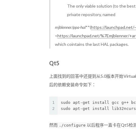
The only viable solution (to the bes
private repository, named
mjblenner/ppa-hal
**(
https://launchpad.net/
<
https://launchpad.net/%7Emjblenner/+ar
which cointains the last HAL packages.
Qt5
上面找到的回答中还提到从5.0版本开始Virtu
后的依赖安装命令如下：
1
sudo apt-get install gcc g++ bc
2
sudo apt-get install lib32ncurs
然而
以后程序一直卡在Qt5检
./configure