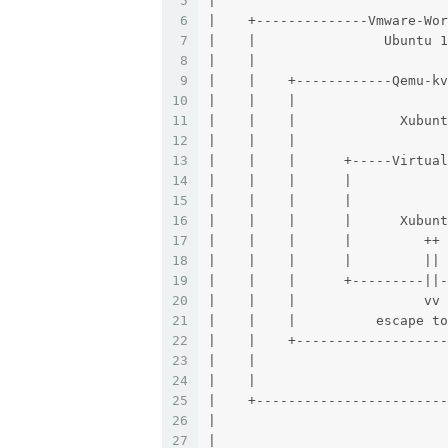
5
|                            
6
|    +--------------Vmware-Wo
7
|    |                Ubuntu 
8
|    |                       
9
|    |    +------------Qemu-k
10
|    |    |                  
11
|    |    |             Xubun
12
|    |    |                  
13
|    |    |      +-----Virtua
14
|    |    |      |           
15
|    |    |      |           
16
|    |    |      |      Xubun
17
|    |    |      |         ++
18
|    |    |      |         ||
19
|    |    |      +---------||
20
|    |    |                vv
21
|    |    |          escape t
22
|    |    +------------------
23
|    |                       
24
|    |                       
25
|    +-----------------------
26
|                            
27
|                            