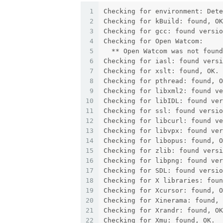
1
Checking for environment: Dete
2
Checking for kBuild: found, OK
3
Checking for gcc: found versio
4
Checking for Open Watcom: 
5
  ** Open Watcom was not found
6
Checking for iasl: found versi
7
Checking for xslt: found, OK.
8
Checking for pthread: found, O
9
Checking for libxml2: found ve
10
Checking for libIDL: found ver
11
Checking for ssl: found versio
12
Checking for libcurl: found ve
13
Checking for libvpx: found ver
14
Checking for libopus: found, O
15
Checking for zlib: found versi
16
Checking for libpng: found ver
17
Checking for SDL: found versio
18
Checking for X libraries: foun
19
Checking for Xcursor: found, O
20
Checking for Xinerama: found, 
21
Checking for Xrandr: found, OK
22
Checking for Xmu: found, OK.