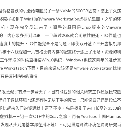
价格暴跌的机会给电脑加了一条NVMe的500GB固态。装上了久违
原样搬到了Win10的Vmware Workstation虚拟机里面。之前的环
拟机，现在完全反过来了。调整的原因是Linux版本的Vmware
ws版本的，内存最多开到2GB，一旦超过2GB就会间歇性假死，IO性能也
D速度上的提升，IO性能完全不是问题，即使双开甚至三开虚拟机都
八核十六线程加十六吉格比特内存的配置终于派上了用场，资源的利
环境的时候直接装Win10系统，Windows系统这两年的进步真
 Workstation下面，目前来说应该还是Vmware Workstation比较
也都只是复制粘贴的事情。
，后来发觉似乎有点一步登天了，目前能找到的相关研究工作还是比较匮
建好了调试环境也还是有种无从下手的感觉，只能说自己还是段位不
ox，相比起来入门的资源就丰富了不少，先是找到了来自长亭的35c3的
box虚拟机——记一次CTF中的0day之旅
，再有YouTube上面
Murmus
以后发现从头到尾基本都在搭环境）。可见搭建调试环境在漏洞研究当