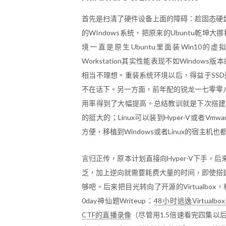
首先是扫清了硬件设备上面的障碍：趁固态硬盘
的WIndows系统，把原来的Ubuntu乾坤大挪移
境一直是原生Ubuntu里面装Win10的虚
Workstation其实性能表现不如Windo
相当不理想。重装系统环境以后，得益于SS
不在话下。另一方面，前年配的锐龙一七零零
用率得到了大幅提高。总结教训就是下次搭建工作
的挺大的；Linux可以装到Hyper-V或者Vmware
方便，移植到Windows或者Linux的宿主机
言归正传，原本计划直接向Hyper-V下手
乏，加上逆向就需要耗费大量的时间，即使搭
够吧。后来把目光转向了开源的Virtualb
0day神仙题Writeup：
48小时逃逸Virtual
CTF的直播录像
（尽管用1.5倍速看完四集