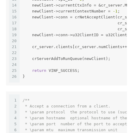
14
    newClient->currentCtxInfo = &cr_server.Mai
15
    newClient->currentContextNumber = 
-1
;
16
    newClient->conn = crNetAcceptClient(cr_ser
17
                                        cr_ser
18
                                        cr_ser
19
    newClient->conn->u32ClientID = u32ClientID
20
21
    cr_server.clients[cr_server.numClients++] 
22
23
    crServerAddToRunQueue(newClient);
24
25
return
 VINF_SUCCESS;
26
}
1
/**
2
 * Accept a connection from a client.
3
 * \param protocol  the protocol to use (such 
4
 * \param hostname  optional hostname of the e
5
 * \param port  number of the port to accept o
6
 * \param mtu  maximum transmission unit