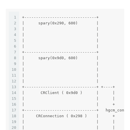
1
+-------------------------------+             
2
|      spary(0x290, 600)        |             
3
|                               |             
4
|                               |             
5
|                               |             
6
|                               |             
7
+-------------------------------+             
8
|      spary(0x9d0, 600)        |             
9
|                               |             
10
|                               |             
11
|                               |             
12
|                               |           ma
13
+-------------------------------+ +----+      
14
|       CRClient ( 0x9d0 )      |      |      
15
|                               |      |      
16
|                               |      +      
17
+-------------------------------+   hgcm_conne
18
|     CRConnection ( 0x298 )    |      +      
19
|                               |      |      
20
|                               |      |      