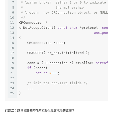
7
 * \param broker  either 1 or 0 to indicate if
8
 *                the mothership
9
 * \return  new CRConnection object, or NULL
10
 */
11
CRConnection *
12
crNetAcceptClient( 
const
char
 *protocol, 
const
13
unsigned
 
14
{
15
    CRConnection *conn;
16
17
    CRASSERT( cr_net.initialized );
18
19
    conn = (CRConnection *) crCalloc( 
sizeof
( 
20
if
 (!conn)
21
return
NULL
;
22
23
/* init the non-zero fields */
24
    ...
25
}
问题二：越界读或者内存未初始化泄露地址的原理？