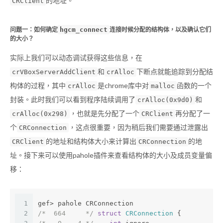
的地址。
CRClient
问题一：如何确定
hgcm_connect
连接时候分配的结构体，以及确认它们
的大小？
实际上我们可以动态调试获得这些信息，在
和
下断点就能追踪到分配结
crVBoxServerAddClient
crAlloc
构体的过程，其中
是chrome库中对
函数的一个
crAlloc
malloc
封装。此时我们可以看到程序陆续调用了
和
crAlloc(0x9d0)
，也就是先分配了一个
再分配了一
crAlloc(0x298)
CRClient
个
，这点很重要，因为稍后我们需要通过泄露出
CRConnection
的地址和结构体大小来计算出
的地
CRClient
CRConnection
址。接下来可以使用pahole插件来查看结构体的大小及成员变量偏
移：
1
gef> pahole CRConnection
2
/*  664     */
struct
CRConnection
 {