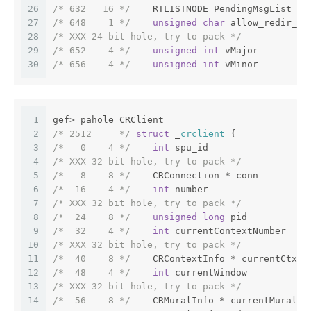
26
/* 632   16 */
    RTLISTNODE PendingMsgList
27
/* 648    1 */
unsigned
char
 allow_redir_pt
28
/* XXX 24 bit hole, try to pack */
29
/* 652    4 */
unsigned
int
 vMajor
30
/* 656    4 */
unsigned
int
 vMinor
1
gef> pahole CRClient
2
/* 2512     */
struct
 _
crclient
 {
3
/*   0    4 */
int
 spu_id
4
/* XXX 32 bit hole, try to pack */
5
/*   8    8 */
    CRConnection * conn
6
/*  16    4 */
int
 number
7
/* XXX 32 bit hole, try to pack */
8
/*  24    8 */
unsigned
long
 pid
9
/*  32    4 */
int
 currentContextNumber
10
/* XXX 32 bit hole, try to pack */
11
/*  40    8 */
    CRContextInfo * currentCtxIn
12
/*  48    4 */
int
 currentWindow
13
/* XXX 32 bit hole, try to pack */
14
/*  56    8 */
    CRMuralInfo * currentMural