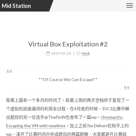
Mid Station
Virtual Box Exploitation #2
2019-05-20
|
Hack
**Of Course We Can Escape**
距离上篇有一个多月的时间了，趁着上周的两天空档终于复现了一
个虚拟机逃逸漏洞的利用全过程。在4月底的时候，35C3比赛中解
出题目的另一位选手@TheFloW也发布了一篇wp，
chromacity:
Escaping the VM with newlines
。加上之前
Tea Delivers
在知乎上的
wp，凑齐了比赛时间内完成题目的两篇题解，大家都是在比赛结