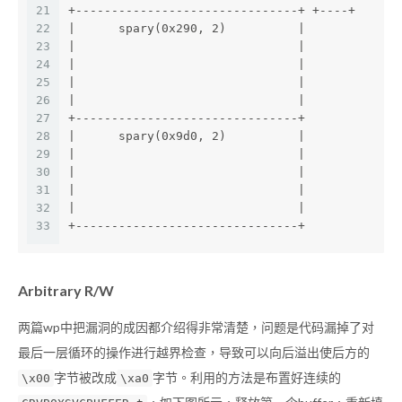
21
+-------------------------------+ +----+      
22
|      spary(0x290, 2)          |             
23
|                               |             
24
|                               |             
25
|                               |             
26
|                               |             
27
+-------------------------------+             
28
|      spary(0x9d0, 2)          |             
29
|                               |             
30
|                               |             
31
|                               |             
32
|                               |             
33
+-------------------------------+             
Arbitrary R/W
两篇wp中把漏洞的成因都介绍得非常清楚，问题是代码漏掉了对
最后一层循环的操作进行越界检查，导致可以向后溢出使后方的
字节被改成
字节。利用的方法是布置好连续的
\x00
\xa0