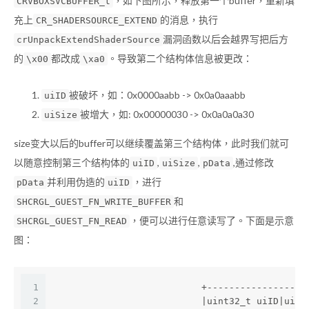
，如下图所示，释放第一个buffer，重新填
CRVBOXSVCBUFFER_t
充上
的消息，执行
CR_SHADERSOURCE_EXTEND
漏洞函数以后会越界写把后方
crUnpackExtendShaderSource
的
都改成
。导致第二个结构体信息被更改：
\x00
\xa0
被破坏，如：0x0000aabb -> 0x0a0aaabb
uiID
被增大，如: 0x00000030 -> 0x0a0a0a30
uiSize
size变大以后的buffer可以继续覆盖第三个结构体，此时我们就可
以随意控制第三个结构体的
,
,
,通过修改
uiID
uiSize
pData
并利用伪造的
，进行
pData
uiID
和
SHCRGL_GUEST_FN_WRITE_BUFFER
，便可以进行任意读写了。下面是示意
SHCRGL_GUEST_FN_READ
图：
1
                           +------------------
2
                           |uint32_t uiID|uint