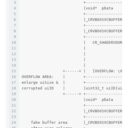
3
                           +------------------
4
                           |void*  pData      
5
                           +------------------
6
                           |_CRVBOXSVCBUFFER_t
7
                           +------------------
8
                           |_CRVBOXSVCBUFFER_t
9
                           +------------------
10
                           |   CR_SHADERSOURCE
11
                           |                  
12
                           |                  
13
                           |                  
14
                           |                  
15
                  +------+ |   [OVERFLOW: \X00
16
OVERFLOW AREA:    |        +------------------
17
enlarge uiSize &  |        +------------------
18
corrupted uiID    |        |uint32_t uiID|uint
19
                  +------+ +------------------
20
                           |void*  pData      
21
                           +------------------
22
                           |_CRVBOXSVCBUFFER_t
23
                           +------------------
24
    fake buffer area       |_CRVBOXSVCBUFFER_t