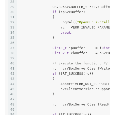
28
29
                CRVBOXSVCBUFFER_t *pSvcBuffer 
30
if
 (!pSvcBuffer)
31
                {
32
                    LogRel((
"OpenGL: svcCall(W
33
                    rc = VERR_INVALID_PARAMETE
34
break
;
35
                }
36
37
uint8_t
 *pBuffer     = (
uint8_
38
uint32_t
 cbBuffer    = pSvcBuf
39
40
/* Execute the function. */
41
                rc = crVBoxServerClientWrite(u
42
if
 (!RT_SUCCESS(rc))
43
                {
44
                    Assert(VERR_NOT_SUPPORTED=
45
                    svcClientVersionUnsupporte
46
                }
47
48
                rc = crVBoxServerClientRead(u3
49
50
if
 (RT_SUCCESS(rc))