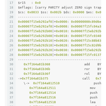
17
$r15   : 
0x0
18
$eflags: [carry PARITY adjust ZERO sign trap I
19
$cs: 
0x0033
 $ss: 
0x002b
 $ds: 
0x0000
 $es: 
0x000
20
----------------------------------------------
21
0x00007f15eb292af0
|+
0x0000
: 
0x00000000c89d6e90
22
0x00007f15eb292af8
|+
0x0008
: 
0x00007f15fc04a358
23
0x00007f15eb292b00
|+
0x0010
: 
0x00007f15eb292b20
24
0x00007f15eb292b08
|+
0x0018
: 
0x00007f15fc03400a
25
0x00007f15eb292b10
|+
0x0020
: 
0x00007f15c88b8330
26
0x00007f15eb292b18
|+
0x0028
: 
0x00007f15c82d9b70
27
0x00007f15eb292b20
|+
0x0030
: 
0x00007f15eb292b40
28
0x00007f15eb292b28
|+
0x0038
: 
0x00007f15fc013751
29
----------------------------------------------
30
0x7f164a81b368
                  add    BYTE
31
0x7f164a81b36b
                  ror    BYTE
32
0x7f164a81b36f
                  rol    BYTE
33
->
0x7f164a81b375
                  call   
0x7f1
34
   \->  
0x7f164a812510
                  push  
35
0x7f164a812511
                  mov    r
36
0x7f164a812514
                  push   r
37
0x7f164a812516
                  push   r
38
0x7f164a812518
                  lea    r