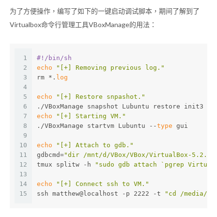
为了方便操作，编写了如下的一键启动调试脚本，期间了解到了
Virtualbox命令行管理工具VBoxManage的用法：
1
#!/bin/sh
2
echo
"[+] Removing previous log."
3
rm *.
log
4
5
echo
"[+] Restore snpashot."
6
./VBoxManage snapshot Lubuntu restore init3
7
echo
"[+] Starting VM."
8
./VBoxManage startvm Lubuntu --
type
 gui
9
10
echo
"[+] Attach to gdb."
11
gdbcmd=
"dir /mnt/d/VBox/VBox/VirtualBox-5.2.22
12
tmux splitw -h 
"sudo gdb attach `pgrep Virtual
13
14
echo
"[+] Connect ssh to VM."
15
ssh matthew@localhost -p 2222 -t 
"cd /media/sf