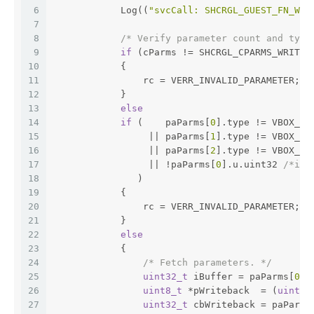
6
            Log((
"svcCall: SHCRGL_GUEST_FN_WRI
7
8
/* Verify parameter count and type
9
if
 (cParms != SHCRGL_CPARMS_WRITE_
10
            {
11
                rc = VERR_INVALID_PARAMETER;
12
            }
13
else
14
if
 (    paParms[
0
].type != VBOX_HG
15
                 || paParms[
1
].type != VBOX_HG
16
                 || paParms[
2
].type != VBOX_HG
17
                 || !paParms[
0
].u.uint32 
/*iBu
18
               )
19
            {
20
                rc = VERR_INVALID_PARAMETER;
21
            }
22
else
23
            {
24
/* Fetch parameters. */
25
uint32_t
 iBuffer = paParms[
0
].
26
uint8_t
 *pWriteback  = (
uint8_
27
uint32_t
 cbWriteback = paParms