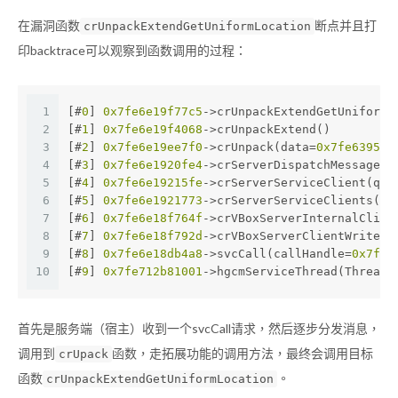
在漏洞函数
断点并且打
crUnpackExtendGetUniformLocation
印backtrace可以观察到函数调用的过程：
1
[#
0
] 
0x7fe6e19f77c5
->crUnpackExtendGetUniformL
2
[#
1
] 
0x7fe6e19f4068
->crUnpackExtend()
3
[#
2
] 
0x7fe6e19ee7f0
->crUnpack(data=
0x7fe639517
4
[#
3
] 
0x7fe6e1920fe4
->crServerDispatchMessage(c
5
[#
4
] 
0x7fe6e19215fe
->crServerServiceClient(qEn
6
[#
5
] 
0x7fe6e1921773
->crServerServiceClients()
7
[#
6
] 
0x7fe6e18f764f
->crVBoxServerInternalClien
8
[#
7
] 
0x7fe6e18f792d
->crVBoxServerClientWrite(u
9
[#
8
] 
0x7fe6e18db4a8
->svcCall(callHandle=
0x7fe6
10
[#
9
] 
0x7fe712b81001
->hgcmServiceThread(ThreadH
首先是服务端（宿主）收到一个svcCall请求，然后逐步分发消息，
调用到
函数，走拓展功能的调用方法，最终会调用目标
crUpack
函数
。
crUnpackExtendGetUniformLocation