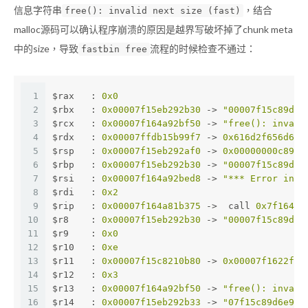
信息字符串
，结合
free(): invalid next size (fast)
malloc源码可以确认程序崩溃的原因是越界写破坏掉了chunk meta
中的size，导致
流程的时候检查不通过：
fastbin free
1
$rax   : 
0x0
2
$rbx   : 
0x00007f15eb292b30
 -> 
"00007f15c89d6e
3
$rcx   : 
0x00007f164a92bf50
 -> 
"free(): invali
4
$rdx   : 
0x00007ffdb15b99f7
 -> 
0x616d2f656d6f6
5
$rsp   : 
0x00007f15eb292af0
 -> 
0x00000000c89d6
6
$rbp   : 
0x00007f15eb292b30
 -> 
"00007f15c89d6e
7
$rsi   : 
0x00007f164a92bed8
 -> 
"*** Error in `
8
$rdi   : 
0x2
9
$rip   : 
0x00007f164a81b375
 ->  call 
0x7f164a8
10
$r8    : 
0x00007f15eb292b30
 -> 
"00007f15c89d6e
11
$r9    : 
0x0
12
$r10   : 
0xe
13
$r11   : 
0x00007f15c8210b80
 -> 
0x00007f1622f6e
14
$r12   : 
0x3
15
$r13   : 
0x00007f164a92bf50
 -> 
"free(): invali
16
$r14   : 
0x00007f15eb292b33
 -> 
"07f15c89d6e90"