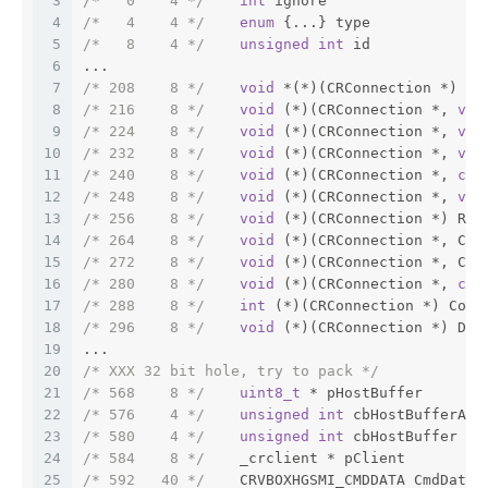
3
/*   0    4 */
int
 ignore
4
/*   4    4 */
enum
 {...} type
5
/*   8    4 */
unsigned
int
 id
6
...
7
/* 208    8 */
void
 *(*)(CRConnection *) Al
8
/* 216    8 */
void
 (*)(CRConnection *, 
voi
9
/* 224    8 */
void
 (*)(CRConnection *, 
voi
10
/* 232    8 */
void
 (*)(CRConnection *, 
voi
11
/* 240    8 */
void
 (*)(CRConnection *, 
con
12
/* 248    8 */
void
 (*)(CRConnection *, 
voi
13
/* 256    8 */
void
 (*)(CRConnection *) Rec
14
/* 264    8 */
void
 (*)(CRConnection *, CRM
15
/* 272    8 */
void
 (*)(CRConnection *, CRM
16
/* 280    8 */
void
 (*)(CRConnection *, 
con
17
/* 288    8 */
int
 (*)(CRConnection *) Conn
18
/* 296    8 */
void
 (*)(CRConnection *) Dis
19
...
20
/* XXX 32 bit hole, try to pack */
21
/* 568    8 */
uint8_t
 * pHostBuffer
22
/* 576    4 */
unsigned
int
 cbHostBufferAll
23
/* 580    4 */
unsigned
int
 cbHostBuffer
24
/* 584    8 */
    _crclient * pClient         
25
/* 592   40 */
    CRVBOXHGSMI_CMDDATA CmdData