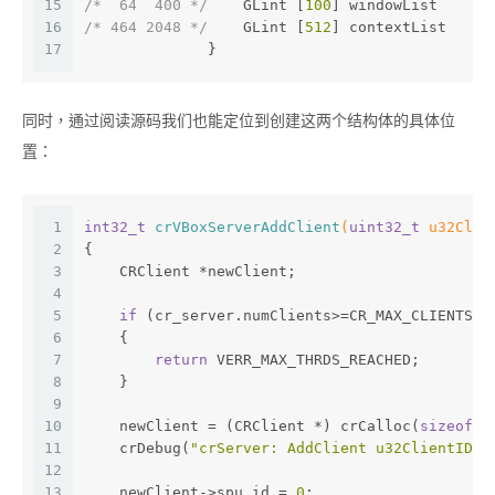
15
/*  64  400 */
    GLint [
100
] windowList
16
/* 464 2048 */
    GLint [
512
] contextList
17
              }
同时，通过阅读源码我们也能定位到创建这两个结构体的具体位
置：
1
int32_t
crVBoxServerAddClient
(
uint32_t
 u32Clie
2
{
3
    CRClient *newClient;
4
5
if
 (cr_server.numClients>=CR_MAX_CLIENTS)
6
    {
7
return
 VERR_MAX_THRDS_REACHED;
8
    }
9
10
    newClient = (CRClient *) crCalloc(
sizeof
(C
11
    crDebug(
"crServer: AddClient u32ClientID=%
12
13
    newClient->spu_id = 
0
;