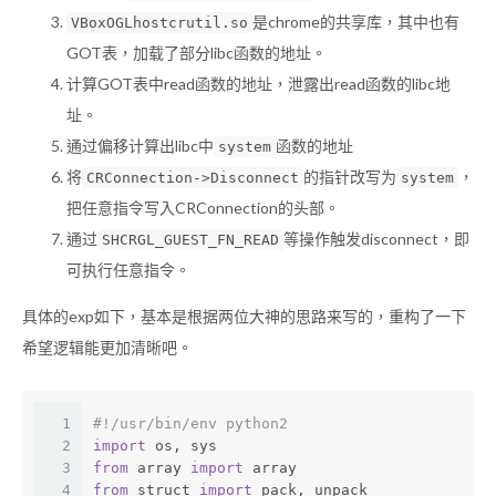
是chrome的共享库，其中也有
VBoxOGLhostcrutil.so
GOT表，加载了部分libc函数的地址。
计算GOT表中read函数的地址，泄露出read函数的libc地
址。
通过偏移计算出libc中
函数的地址
system
将
的指针改写为
，
CRConnection->Disconnect
system
把任意指令写入CRConnection的头部。
通过
等操作触发disconnect，即
SHCRGL_GUEST_FN_READ
可执行任意指令。
具体的exp如下，基本是根据两位大神的思路来写的，重构了一下
希望逻辑能更加清晰吧。
1
#!/usr/bin/env python2
2
import
 os, sys
3
from
 array 
import
 array
4
from
 struct 
import
 pack, unpack