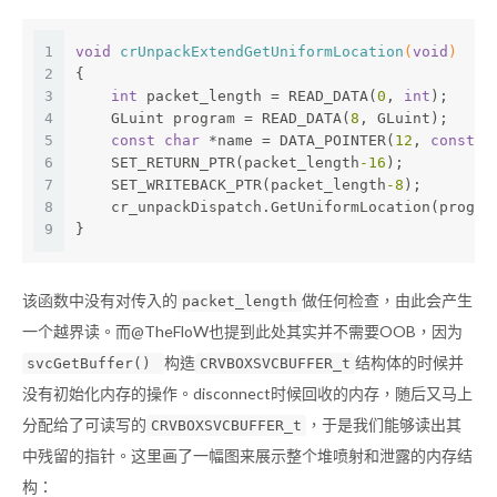
1
void
crUnpackExtendGetUniformLocation
(
void
)
2
{
3
int
 packet_length = READ_DATA(
0
, 
int
);
4
    GLuint program = READ_DATA(
8
, GLuint);
5
const
char
 *name = DATA_POINTER(
12
, 
const
c
6
    SET_RETURN_PTR(packet_length
-16
);
7
    SET_WRITEBACK_PTR(packet_length
-8
);
8
    cr_unpackDispatch.GetUniformLocation(progra
9
}
该函数中没有对传入的
做任何检查，由此会产生
packet_length
一个越界读。而@TheFloW也提到此处其实并不需要OOB，因为
构造
结构体的时候并
svcGetBuffer()
CRVBOXSVCBUFFER_t
没有初始化内存的操作。disconnect时候回收的内存，随后又马上
分配给了可读写的
，于是我们能够读出其
CRVBOXSVCBUFFER_t
中残留的指针。这里画了一幅图来展示整个堆喷射和泄露的内存结
构：