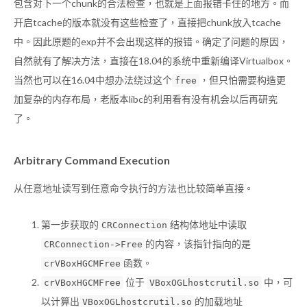
包含对下一个chunk的合法检查，也就是上面报错卡住的地方。而
开启tcache的版本就没有这些检查了，直接把chunk放入tcache
中。因此原题的exp并不会出现这样的报错。确定了问题的原因，
自然就有了解决方法，直接在18.04的系统中重新编译Virtualbox。
当然也可以在16.04中想办法绕过这个
，但只怕需要构造更
free
加复杂的内存布局，老版本libc的利用看有没有机会以后再研究
了。
Arbitrary Command Execution
从任意地址读写到任意命令执行的方法也比较简单直接。
第一步获取的
结构体地址中读取
CRConnection
的内容，该指针指向的是
CRConnection->Free
函数。
crVBoxHGCMFree
位于
中，可
crVBoxHGCMFree
VBoxOGLhostcrutil.so
以计算出
的加载地址
VBoxOGLhostcrutil.so