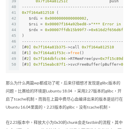
39
0x7f164a81251c
                  push   r
40
----------------------------------------------
41
0x7f164a812510
 (
42
   $rdi = 
0x0000000000000002
,
43
   $rsi = 
0x00007f164a92bed8
->
"*** Error in `%
44
   $rdx = 
0x00007ffdb15b99f7
->
0x616d2f656d6f68
45
)
46
----------------------------------------------
47
[#
0
] 
0x7f164a81b375
->call 
0x7f164a812510
48
[#
1
] 
0x7f164a81f53c
->
free
()
49
[#
2
] 
0x7f164dbfcc94
->RTMemFree(pv=
0x7f15c89d6e
50
[#
3
] 
0x7f15eabc87f1
->svcFreeBuffer(pBuffer=
0x7
那么为什么两篇wp都成功了呢，后来仔细想才发现是glibc版本的
问题，比赛给的环境是Lubuntu 18.04 ，采用2.27版本的glibc，开
启了tcache机制。而我在上篇中费尽心血编译出来的版本是运行在
Ubuntu 16.04里面的，2.23版本的glibc，没有tcache机制。
在2.23版本中，释放大小为0x30的chunk会走fastbin的流程，其中