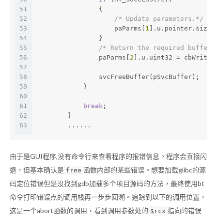
51
                {
52
/* Update parameters.*/
53
                    paParms[
1
].u.pointer.size 
54
                }
55
/* Return the required buffer 
56
                paParms[
2
].u.uint32 = cbWriteb
57
58
                svcFreeBuffer(pSvcBuffer);
59
            }
60
61
break
;
62
        }
63
        ......
由于是GUI程序,没有命令行来查看程序的报错信息。程序会直接闪
退，但基本确认是
函数内部的某些错误。想要加载glibc的源
free
码定位错误但是没找到gdb加载多个项目源码的方法，最终使用bt
命令打印错误点的调用栈再一步步回溯。追踪到以下的调用位置，
这是一个abort函数的调用，看到调用参数处的
指向的错误
$rcx