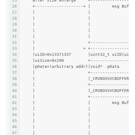
25
    after size enlarge     +------------------
26
    +--------------------+ |         msg Buffe
27
    |                      |                  
28
    |                      |                  
29
    |                      |                  
30
    |                      |                  
31
    |                      |                  
32
    |                      +------------------
33
    |                    + +------------------
34
    |uiID=0x13371337       |uint32_t uiID|uint
35
    |uiSize=0x290          +------------------
36
    |pData=(arbitrary addr)|void*  pData      
37
    |                      +------------------
38
    |                      |_CRVBOXSVCBUFFER_t
39
    |                      +------------------
40
    |                      |_CRVBOXSVCBUFFER_t
41
    |                      +------------------
42
    |                      |         msg Buffe
43
    |                      |                  
44
    |                      |                  
45
    |                      |                  
46
    |                      |                  
47
    |                      |                  