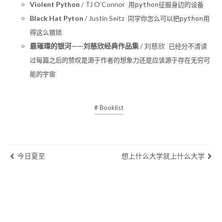
Violent Python
/ TJ O’Connor
用python征服身边的设备
Black Hat Pyton
/ Justin Seitz
同学你怎么可以把python用
得这么猥琐
最璀璨的银河——刘慈欣经典作品集
/ 刘慈欣
已经分不清读
过每篇之后的赞叹是源于作者的想象力还是应该源于存在无穷可
能的宇宙
# Booklist
今日夏至
想上什么大学就上什么大学