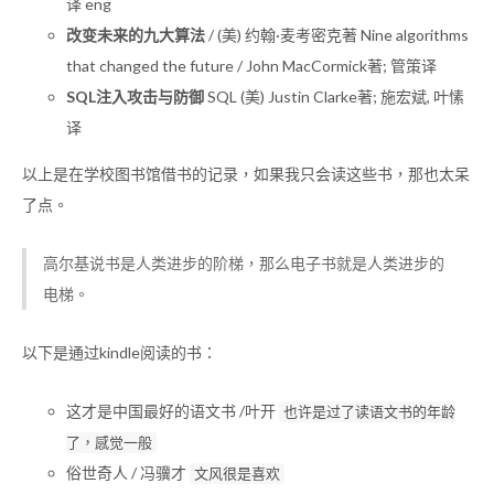
译 eng
改变未来的九大算法
/ (美) 约翰·麦考密克著 Nine algorithms
that changed the future / John MacCormick著; 管策译
SQL注入攻击与防御
SQL (美) Justin Clarke著; 施宏斌, 叶愫
译
以上是在学校图书馆借书的记录，如果我只会读这些书，那也太呆
了点。
高尔基说书是人类进步的阶梯，那么电子书就是人类进步的
电梯。
以下是通过kindle阅读的书：
这才是中国最好的语文书 /叶开
也许是过了读语文书的年龄
了，感觉一般
俗世奇人 / 冯骥才
文风很是喜欢