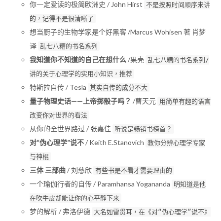
你一定爱读的极简欧洲史 / John Hirst
不是按照时间顺序来讲
的，记得不是很清晰了
想当厨子的生物学家是个好黑客 /Marcus Wohisen 著 肖梦
译
乱七八糟的书名系列
我知道你不知道的自己在想什么
/果壳
乱七八糟的书名系列/
讲的关于心理学的实用小知识，推荐
特斯拉自传 / Tesla
其实自传的成分不大
量子物理史话——上帝掷骰子吗？
/曹天元
用简单有趣的语言
改变你对世界的看法
从你的全世界路过 / 张嘉佳
听说是畅销书榜首？
对“伪心理学”说不
/ Keith E.Stanovich
教你分辨心理学专家
与神棍
三体 三部曲
/ 刘慈欣
有些书是不看才需要理由的
一个瑜伽行者的自传 / Paramhansa Yogananda
明知道是他
在吹牛皮却能让你的心平静下来
梦的解析 / 弗洛伊德
大名如雷贯耳，在《对“伪心理学”说不》