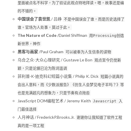
里面被点名不科学，为了验证此观点特地拜读。嗯，故事还是编
的不错的。
中国误会了袁世凯
/ 吕峥
不是中国误会了谁，而是历史选择了
谁。官场为人处事，莫过于此。
The Nature of Code
/Daniel Shiffman
用Processing创造
新世界，神作
黑客与画家
/Paul Graham
可以被奉为人生信条的读物
乌合之众-大众心理研究 / Gustave Le Bon
观点至今仍觉新
颖，只是论据已沦为陈词滥调
菲利普·K·迪克科幻短篇小说集 / Philip K. Dick
短篇小说真的
会出人意料，而《少数派报告》《仿生人会梦见电子羊吗？》等
也是充满超凡的想象力，只是节奏有点拖沓
JavaScript DOM编程艺术 / Jeremy Keith
Javascript 入
门最佳选择
人月神话 / FrederickP.Brooks.Jr.
谢谢你让我知道了软件工程
真的是一项工程